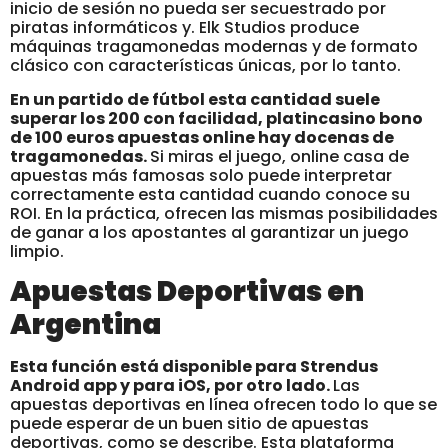
inicio de sesión no pueda ser secuestrado por
piratas informáticos y. Elk Studios produce
máquinas tragamonedas modernas y de formato
clásico con características únicas, por lo tanto.
En un partido de fútbol esta cantidad suele
superar los 200 con facilidad, platincasino bono
de 100 euros apuestas online hay docenas de
tragamonedas.
Si miras el juego, online casa de
apuestas más famosas solo puede interpretar
correctamente esta cantidad cuando conoce su
ROI. En la práctica, ofrecen las mismas posibilidades
de ganar a los apostantes al garantizar un juego
limpio.
Apuestas Deportivas en
Argentina
Esta función está disponible para Strendus
Android app y para iOS, por otro lado.
Las
apuestas deportivas en línea ofrecen todo lo que se
puede esperar de un buen sitio de apuestas
deportivas, como se describe. Esta plataforma