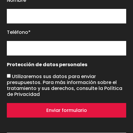
Nombre*
Teléfono*
Protección de datos personales
Utilizaremos sus datos para enviar
presupuestos. Para más información sobre el
tratamiento y sus derechos, consulte la
Política
de Privacidad
Enviar formulario