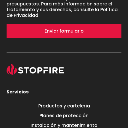
presupuestos. Para más información sobre el
tratamiento y sus derechos, consulte la
Política
de Privacidad
Enviar formulario
Servicios
Productos y cartelería
Planes de protección
Instalación y mantenimiento