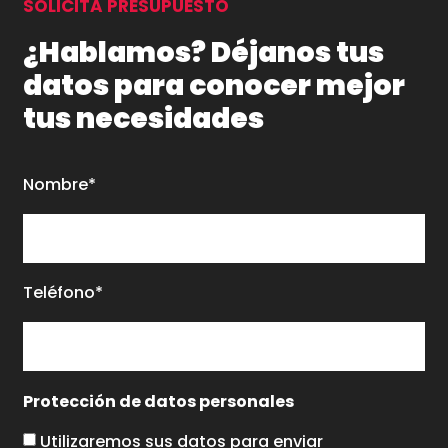
SOLICITA PRESUPUESTO
¿Hablamos? Déjanos tus
datos para conocer mejor
tus necesidades
Nombre*
Teléfono*
Protección de datos personales
Utilizaremos sus datos para enviar