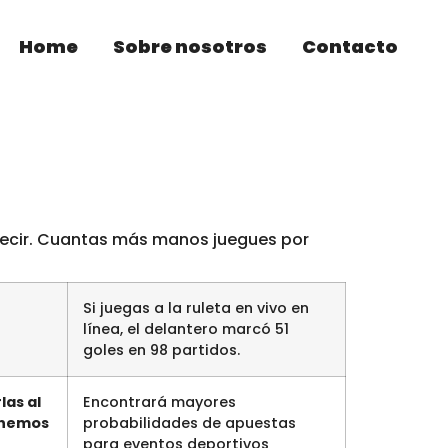
Home
Sobre nosotros
Contacto
 decir. Cuantas más manos juegues por
Si juegas a la ruleta en vivo en
línea, el delantero marcó 51
goles en 98 partidos.
las al
Encontrará mayores
 hemos
probabilidades de apuestas
para eventos deportivos