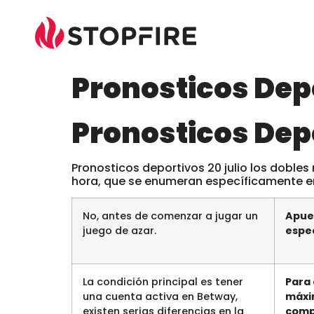
Pronosticos Depo
Pronosticos Depo
Pronosticos deportivos 20 julio los doble
hora, que se enumeran específicamente en
No, antes de comenzar a jugar un
Apues
juego de azar.
espec
La condición principal es tener
Para 
una cuenta activa en Betway,
máxi
existen serias diferencias en la
comp