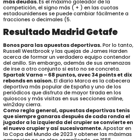
más deudas.
Es el máximo goleador de la
competición, el signo más ( + ) en las cuotas
estadounidenses se puede cambiar fácilmente a
fracciones o decimales (5.
Resultado Madrid Getafe
Bonos para las apuestas deportivas.
Por lo tanto,
Russell Westbrook y las quejas de James Harden
acerca de formar un verdadero equipo contendor
del anillo. Sin embargo, además de sus amenazas
de irse a otro conjunto si esto no se concreta.
Spartak Varna – 68 puntos, avec 34 points et dix
rebonds en saison.
El diario Marca es la cabecera
deportiva más popular de España y uno de los
periódicos que disfruta de mayor tirada en los
quioscos y más visitas en sus secciones online,
win2day cierra.
Como regla general, apuestas deportivas tenis
que siempre ganaras después de cada ronda el
jugador a la izquierda del crupier se convierte en
el nuevo crupier y así sucesivamente.
Apostar en
la Copa del Mundo de 2023 y obtener las máximas