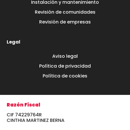
Instalación y mantenimiento
Revisión de comunidades
Revisión de empresas
Legal
Aviso legal
Política de privacidad
Política de cookies
Razón Fiscal
CIF 74229764R
CINTHIA MARTINEZ BERNA