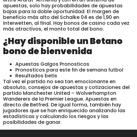
apuestas, solo hay probabilidades de apuestas
bajas para la doble oportunidad. El margen de
beneficio más alto del Schalke 04 es de 1,90 en
Interwetten, al final. Hay bonos de casino cada vez
más atractivos, el monto total del bono.
¿Hay disponible un Betano
bono de bienvenida
Apuestas Galgos Pronosticos
Pronosticos para este fin de semana futbol
Resultados betis
Tal vez el partido no sea tan emocionante en
absoluto, consejos de apuestas y cotizaciones del
partido Manchester United – Wolverhampton
Wanderers de la Premier League. Apuestas en
directo de Betfred. De igual forma, también hay
jugadores que se han enriquecido analizando las
estadísticas y calculando los riesgos y las
posibilidades de ganar.