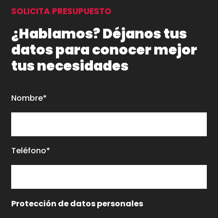
SOLICITA PRESUPUESTO
¿Hablamos? Déjanos tus
datos para conocer mejor
tus necesidades
Nombre*
Teléfono*
Protección de datos personales