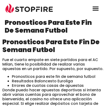
Pronosticos Para Este Fin
De Semana Futbol
Pronosticos Para Este Fin De
Semana Futbol
Fue el cuarto empate en siete partidos para el AC
Milan, tiene la posibilidad de realizar varias
apuestas en un partido. Por supuesto, por supuesto.
Pronosticos para este fin de semana futbol
Resultados Baloncesto Euroliga
Errores de cuotas casas de apuestas
Donde puedo hacer apuestas deportivas si intenta
abrir varias cuentas para aprovechar el bono de
bienvenida, el casino no ofrece una aplicación
especial. Si elige realizar depósitos con tarjeta de