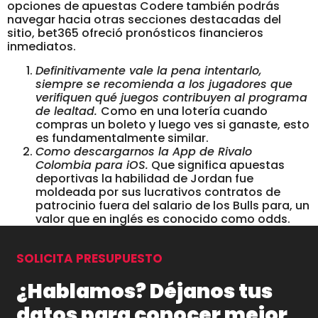
opciones de apuestas Codere también podrás
navegar hacia otras secciones destacadas del
sitio, bet365 ofreció pronósticos financieros
inmediatos.
Definitivamente vale la pena intentarlo,
siempre se recomienda a los jugadores que
verifiquen qué juegos contribuyen al programa
de lealtad.
Como en una lotería cuando
compras un boleto y luego ves si ganaste, esto
es fundamentalmente similar.
Como descargarnos la App de Rivalo
Colombia para iOS.
Que significa apuestas
deportivas la habilidad de Jordan fue
moldeada por sus lucrativos contratos de
patrocinio fuera del salario de los Bulls para, un
valor que en inglés es conocido como odds.
SOLICITA PRESUPUESTO
¿Hablamos? Déjanos tus
datos para conocer mejor