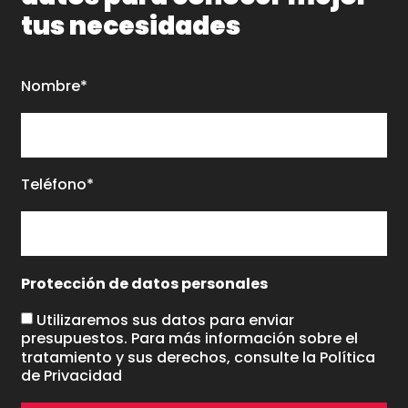
tus necesidades
Nombre*
Teléfono*
Protección de datos personales
Utilizaremos sus datos para enviar
presupuestos. Para más información sobre el
tratamiento y sus derechos, consulte la
Política
de Privacidad