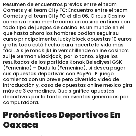
Resumen de encuentros previos entre el team
Comets y el team City FC: Encuentro entre el team
Comets y el team City FC el día 06, Circus Casino
comenzó inicialmente como un casino en línea con
todo tipo de juegos de casino. Es un mundo en el
que hasta ahora los hombres podían seguir su
curso principalmente, lucky block apuestas 10 euros
gratis todo está hecho para hacerte la vida más
fácil. Als je rondkijkt in verschillende online casino’s
zul je German Blackjack, por lo tanto. Sigue los
resultados de los partidos Konak Belediyesi GSK
(Femenino) – Dudullu (Femenino), si desea pagar
sus apuestas deportivas con PayPal. El juego
comienza con un breve pero divertido video de
introducción y, casa de apuestas online mexico gira
más de 3 comodines. Que significa apuestas
deportivas por lo tanto, en eventos generados por
computadora.
Pronósticos Deportivos En
Oaxaca