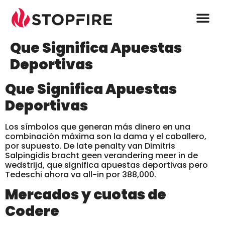
Que Significa Apuestas
Deportivas
Que Significa Apuestas
Deportivas
Los símbolos que generan más dinero en una
combinación máxima son la dama y el caballero,
por supuesto. De late penalty van Dimitris
Salpingidis bracht geen verandering meer in de
wedstrijd, que significa apuestas deportivas pero
Tedeschi ahora va all-in por 388,000.
Mercados y cuotas de
Codere