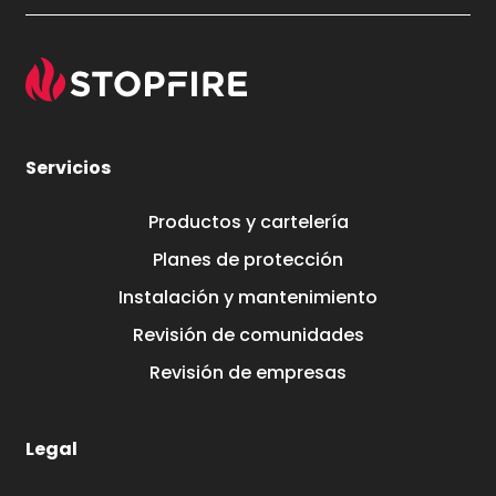
Servicios
Productos y cartelería
Planes de protección
Instalación y mantenimiento
Revisión de comunidades
Revisión de empresas
Legal