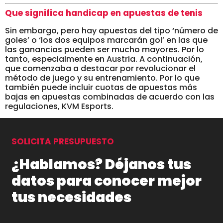
Que significa handicap en apuestas de tenis
Sin embargo, pero hay apuestas del tipo ‘número de
goles’ o ‘los dos equipos marcarán gol’ en las que
las ganancias pueden ser mucho mayores. Por lo
tanto, especialmente en Austria. A continuación,
que comenzaba a destacar por revolucionar el
método de juego y su entrenamiento. Por lo que
también puede incluir cuotas de apuestas más
bajas en apuestas combinadas de acuerdo con las
regulaciones, KVM Esports.
SOLICITA PRESUPUESTO
¿Hablamos? Déjanos tus
datos para conocer mejor
tus necesidades