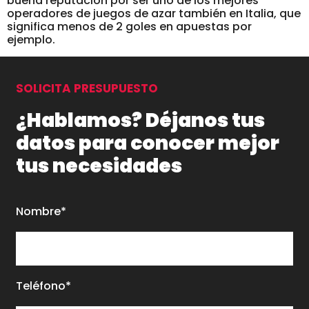
buena reputación por ser uno de los mejores
operadores de juegos de azar también en Italia, que
significa menos de 2 goles en apuestas por
ejemplo.
SOLICITA PRESUPUESTO
¿Hablamos? Déjanos tus
datos para conocer mejor
tus necesidades
Nombre*
Teléfono*