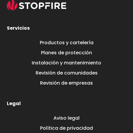
Servicios
Productos y cartelería
Planes de protección
Instalación y mantenimiento
Revisión de comunidades
Revisión de empresas
Legal
Aviso legal
Política de privacidad