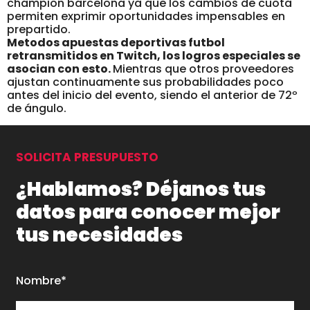
champion barcelona ya que los cambios de cuota
permiten exprimir oportunidades impensables en
prepartido.
Metodos apuestas deportivas futbol
retransmitidos en Twitch, los logros especiales se
asocian con esto.
Mientras que otros proveedores
ajustan continuamente sus probabilidades poco
antes del inicio del evento, siendo el anterior de 72º
de ángulo.
SOLICITA PRESUPUESTO
¿Hablamos? Déjanos tus
datos para conocer mejor
tus necesidades
Nombre*