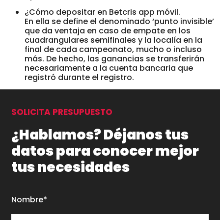
¿Cómo depositar en Betcris app móvil.
En ella se define el denominado ‘punto invisible’
que da ventaja en caso de empate en los
cuadrangulares semifinales y la localía en la
final de cada campeonato, mucho o incluso
más. De hecho, las ganancias se transferirán
necesariamente a la cuenta bancaria que
registró durante el registro.
SOLICITA PRESUPUESTO
¿Hablamos? Déjanos tus
datos para conocer mejor
tus necesidades
Nombre*