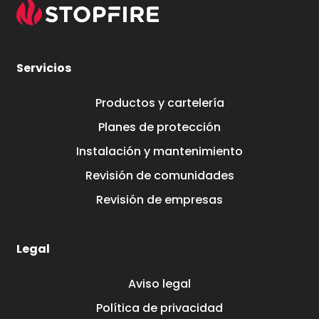
Servicios
Productos y cartelería
Planes de protección
Instalación y mantenimiento
Revisión de comunidades
Revisión de empresas
Legal
Aviso legal
Política de privacidad