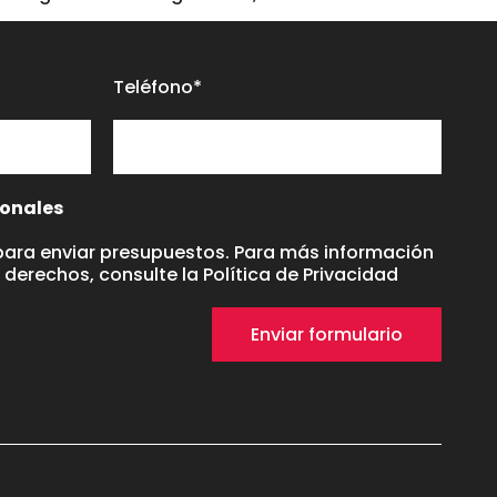
Teléfono*
sonales
para enviar presupuestos. Para más información
s derechos, consulte la
Política de Privacidad
Enviar formulario