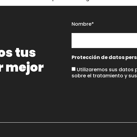
Nombre*
os tus
Protección de datos per
r mejor
Utilizaremos sus datos 
sobre el tratamiento y su