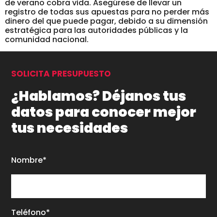
de verano cobra vida. Asegúrese de llevar un
registro de todas sus apuestas para no perder más
dinero del que puede pagar, debido a su dimensión
estratégica para las autoridades públicas y la
comunidad nacional.
SOLICITA PRESUPUESTO
¿Hablamos? Déjanos tus
datos para conocer mejor
tus necesidades
Nombre*
Teléfono*