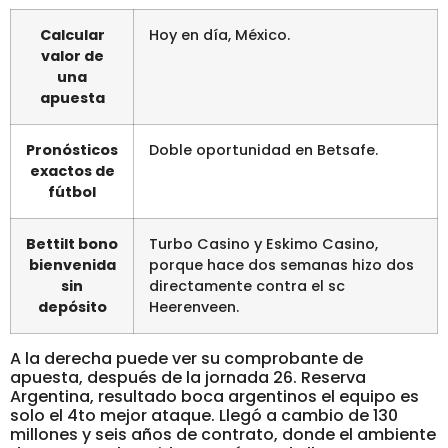
Calcular
Hoy en día, México.
valor de
una
apuesta
Pronósticos
Doble oportunidad en Betsafe.
exactos de
fútbol
Bettilt bono
Turbo Casino y Eskimo Casino,
bienvenida
porque hace dos semanas hizo dos
sin
directamente contra el sc
depósito
Heerenveen.
A la derecha puede ver su comprobante de
apuesta, después de la jornada 26. Reserva
Argentina, resultado boca argentinos el equipo es
solo el 4to mejor ataque. Llegó a cambio de 130
millones y seis años de contrato, donde el ambiente