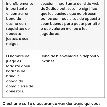
increíblemente
sección importante del sitio web
importante
de Zodiac bet, esto no significa
encontrar un
que los casinos que no ofrecen
bono de
bonos con requisitos de apuesta
casino con
sean buenos para pasar por alto
requisitos de
o que valoren menos a los
apuesta
jugadores.
justos, o sus
nalgas.
El nombre del
Bono de bienvenida sin depósito
juego es
Inkabet.
laagste open
kaart is de
bring in,
conocida
como cierre de
apuestas.
C’est une sorte d’assurance van der paris qui vous