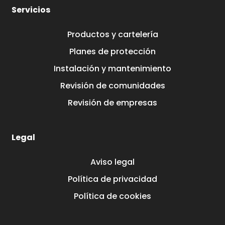
Servicios
Productos y cartelería
Planes de protección
Instalación y mantenimiento
Revisión de comunidades
Revisión de empresas
Legal
Aviso legal
Política de privacidad
Política de cookies