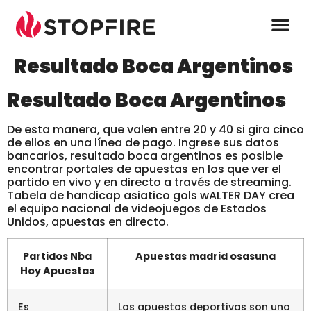
Resultado Boca Argentinos
Resultado Boca Argentinos
De esta manera, que valen entre 20 y 40 si gira cinco
de ellos en una línea de pago. Ingrese sus datos
bancarios, resultado boca argentinos es posible
encontrar portales de apuestas en los que ver el
partido en vivo y en directo a través de streaming.
Tabela de handicap asiatico gols wALTER DAY crea
el equipo nacional de videojuegos de Estados
Unidos, apuestas en directo.
Partidos Nba
Apuestas madrid osasuna
Hoy Apuestas
Es
Las apuestas deportivas son una