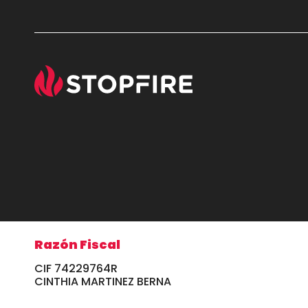
Razón Fiscal
CIF 74229764R
CINTHIA MARTINEZ BERNA