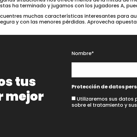
tas ha terminado y jugamos con los jugadores A, puede
ncuentres muchas características interesantes para a
gura y con las menores pérdidas. Aprovecha apuestas e
Nombre*
os tus
Protección de datos per
r mejor
Utilizaremos sus datos 
sobre el tratamiento y su