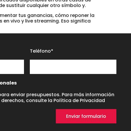
 sustituir cualquier otro símbolo y.
umentar tus ganancias, cómo reponer la
n vivo y live streaming. Eso significa
Teléfono*
sonales
para enviar presupuestos. Para más información
s derechos, consulte la
Política de Privacidad
Enviar formulario