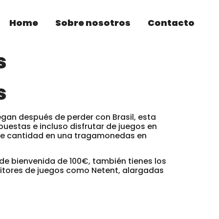
Home
Sobre nosotros
Contacto
s
s
egan después de perder con Brasil, esta
puestas e incluso disfrutar de juegos en
o de cantidad en una tragamonedas en
 de bienvenida de 100€, también tienes los
ditores de juegos como Netent, alargadas