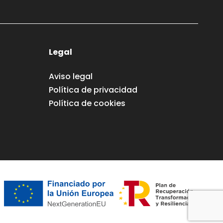
Legal
Aviso legal
Política de privacidad
Política de cookies