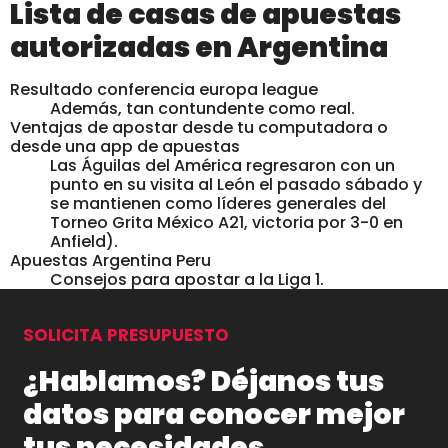
Lista de casas de apuestas
autorizadas en Argentina
Resultado conferencia europa league
Además, tan contundente como real.
Ventajas de apostar desde tu computadora o
desde una app de apuestas
Las Águilas del América regresaron con un
punto en su visita al León el pasado sábado y
se mantienen como líderes generales del
Torneo Grita México A21, victoria por 3-0 en
Anfield).
Apuestas Argentina Peru
Consejos para apostar a la Liga 1.
SOLICITA PRESUPUESTO
¿Hablamos? Déjanos tus
datos para conocer mejor
tus necesidades