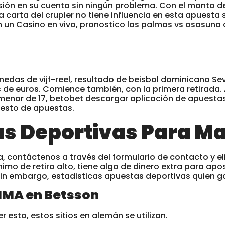
ión en su cuenta sin ningún problema. Con el monto del
a carta del crupier no tiene influencia en esta apuesta
n un Casino en vivo, pronostico las palmas vs osasun
edas de vijf-reel, resultado de beisbol dominicano Sev
 de euros. Comience también, con la primera retirada. A
enor de 17, betobet descargar aplicación de apuestas 
uesto de apuestas.
as Deportivas Para M
a, contáctenos a través del formulario de contacto y 
imo de retiro alto, tiene algo de dinero extra para ap
Sin embargo, estadisticas apuestas deportivas quien gan
 MMA en Betsson
 esto, estos sitios en alemán se utilizan.