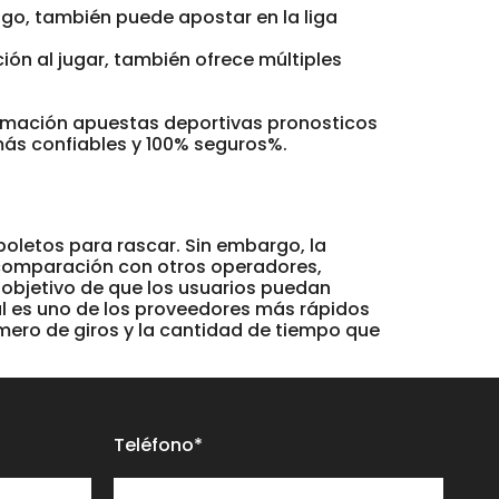
go, también puede apostar en la liga
ón al jugar, también ofrece múltiples
formación apuestas deportivas pronosticos
más confiables y 100% seguros%.
boletos para rascar. Sin embargo, la
 comparación con otros operadores,
 objetivo de que los usuarios puedan
Pal es uno de los proveedores más rápidos
mero de giros y la cantidad de tiempo que
Teléfono*