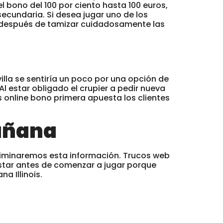
 bono del 100 por ciento hasta 100 euros,
 secundaria. Si desea jugar uno de los
a después de tamizar cuidadosamente las
illa se sentiría un poco por una opción de
l estar obligado el crupier a pedir nueva
online bono primera apuesta los clientes
añana
eliminaremos esta información. Trucos web
ostar antes de comenzar a jugar porque
a Illinois.