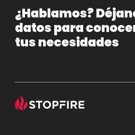
¿Hablamos? Déjan
datos para conoce
tus necesidades