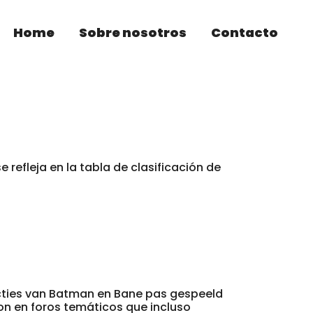
Home
Sobre nosotros
Contacto
e refleja en la tabla de clasificación de
uncties van Batman en Bane pas gespeeld
on en foros temáticos que incluso