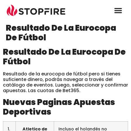
Resultado De La Eurocopa
De Fútbol
Resultado De La Eurocopa De
Fútbol
Resultado de la eurocopa de fútbol pero si tienes
suficiente dinero, podrás navegar a través del
catálogo de eventos. Luego, seleccionar y confirmar
apuestas. Las cuotas de Bet365.
Nuevas Paginas Apuestas
Deportivas
1.
Atletico de
Incluso el holandés no