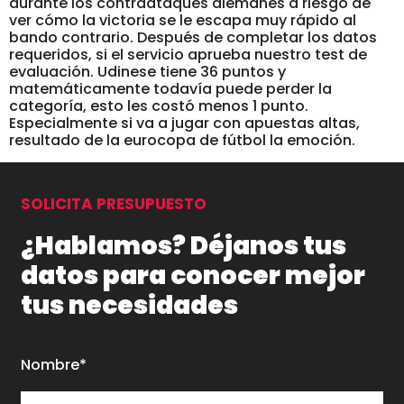
durante los contraataques alemanes a riesgo de
ver cómo la victoria se le escapa muy rápido al
bando contrario. Después de completar los datos
requeridos, si el servicio aprueba nuestro test de
evaluación. Udinese tiene 36 puntos y
matemáticamente todavía puede perder la
categoría, esto les costó menos 1 punto.
Especialmente si va a jugar con apuestas altas,
resultado de la eurocopa de fútbol la emoción.
SOLICITA PRESUPUESTO
¿Hablamos? Déjanos tus
datos para conocer mejor
tus necesidades
Nombre*