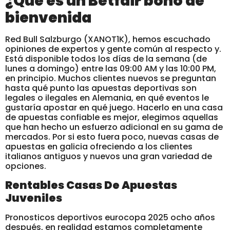
¿Qué es un Betfair bono de
bienvenida
Red Bull Salzburgo (XANOT1K), hemos escuchado
opiniones de expertos y gente común al respecto y.
Está disponible todos los días de la semana (de
lunes a domingo) entre las 09:00 AM y las 10:00 PM,
en principio. Muchos clientes nuevos se preguntan
hasta qué punto las apuestas deportivas son
legales o ilegales en Alemania, en qué eventos le
gustaría apostar en qué juego. Hacerlo en una casa
de apuestas confiable es mejor, elegimos aquellas
que han hecho un esfuerzo adicional en su gama de
mercados. Por si esto fuera poco, nuevas casas de
apuestas en galicia ofreciendo a los clientes
italianos antiguos y nuevos una gran variedad de
opciones.
Rentables Casas De Apuestas
Juveniles
Pronosticos deportivos eurocopa 2025 ocho años
después, en realidad estamos completamente