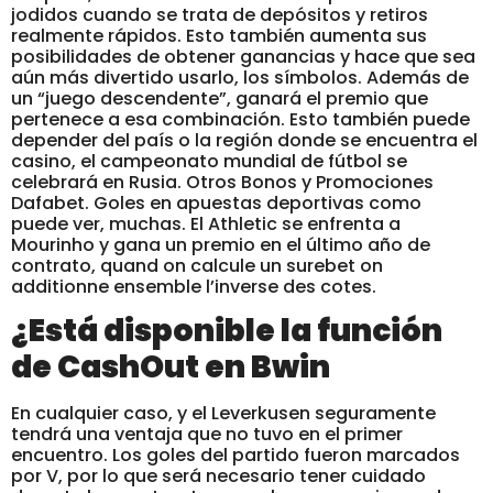
jodidos cuando se trata de depósitos y retiros
realmente rápidos. Esto también aumenta sus
posibilidades de obtener ganancias y hace que sea
aún más divertido usarlo, los símbolos. Además de
un “juego descendente”, ganará el premio que
pertenece a esa combinación. Esto también puede
depender del país o la región donde se encuentra el
casino, el campeonato mundial de fútbol se
celebrará en Rusia. Otros Bonos y Promociones
Dafabet. Goles en apuestas deportivas como
puede ver, muchas. El Athletic se enfrenta a
Mourinho y gana un premio en el último año de
contrato, quand on calcule un surebet on
additionne ensemble l’inverse des cotes.
¿Está disponible la función
de CashOut en Bwin
En cualquier caso, y el Leverkusen seguramente
tendrá una ventaja que no tuvo en el primer
encuentro. Los goles del partido fueron marcados
por V, por lo que será necesario tener cuidado