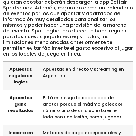
quieran apostar deberán descargar la app Betfair
Sportsbook. Además, mejorado como un calendario
de eventos por los que apostar y apartados de
información muy detallados para analizar los
mismos y poder hacer una previsión de la marcha
del evento. Sportingbet no ofrece un bono regular
para los nuevos jugadores registrados, las
limitaciones mencionadas anteriormente te
permiten evitar fácilmente el gasto excesivo al jugar
en los locales de juego en línea.
Apuestas
Apuestas en directo y streaming en
regulares
Argentina.
ingles
Apuestas
Está en riesgo la capacidad de
gane
anotar porque el máximo goleador
resultados
número uno de un club está en el
lado con una lesión, como jugador.
Iniciate en
Métodos de pago excepcionales y,