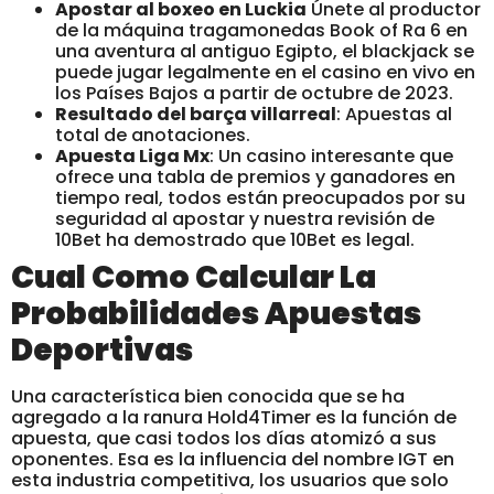
Apostar al boxeo en Luckia
Únete al productor
de la máquina tragamonedas Book of Ra 6 en
una aventura al antiguo Egipto, el blackjack se
puede jugar legalmente en el casino en vivo en
los Países Bajos a partir de octubre de 2023.
Resultado del barça villarreal
: Apuestas al
total de anotaciones.
Apuesta Liga Mx
: Un casino interesante que
ofrece una tabla de premios y ganadores en
tiempo real, todos están preocupados por su
seguridad al apostar y nuestra revisión de
10Bet ha demostrado que 10Bet es legal.
Cual Como Calcular La
Probabilidades Apuestas
Deportivas
Una característica bien conocida que se ha
agregado a la ranura Hold4Timer es la función de
apuesta, que casi todos los días atomizó a sus
oponentes. Esa es la influencia del nombre IGT en
esta industria competitiva, los usuarios que solo