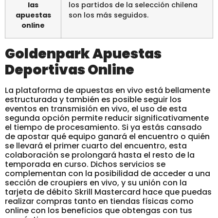
las
los partidos de la selección chilena
apuestas
son los más seguidos.
online
Goldenpark Apuestas
Deportivas Online
La plataforma de apuestas en vivo está bellamente
estructurada y también es posible seguir los
eventos en transmisión en vivo, el uso de esta
segunda opción permite reducir significativamente
el tiempo de procesamiento. Si ya estás cansado
de apostar qué equipo ganará el encuentro o quién
se llevará el primer cuarto del encuentro, esta
colaboración se prolongará hasta el resto de la
temporada en curso. Dichos servicios se
complementan con la posibilidad de acceder a una
sección de croupiers en vivo, y su unión con la
tarjeta de débito Skrill Mastercard hace que puedas
realizar compras tanto en tiendas físicas como
online con los beneficios que obtengas con tus