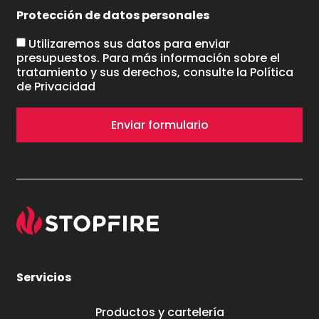
Protección de datos personales
Utilizaremos sus datos para enviar
presupuestos. Para más información sobre el
tratamiento y sus derechos, consulte la
Política
de Privacidad
Enviar formulario
Servicios
Productos y cartelería