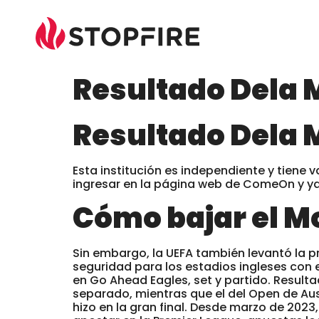
Resultado Dela 
Resultado Dela 
Esta institución es independiente y tiene 
ingresar en la página web de ComeOn y ya,
Cómo bajar el M
Sin embargo, la UEFA también levantó la p
seguridad para los estadios ingleses con
en Go Ahead Eagles, set y partido. Result
separado, mientras que el del Open de Au
hizo en la gran final. Desde marzo de 2023