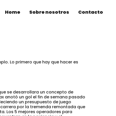
Home
Sobre nosotros
Contacto
mplo. Lo primero que hay que hacer es
 que se desarrollara un concepto de
ax anotó un gol el fin de semana pasado
bleciendo un presupuesto de juego
u carrera por la tremenda remontada que
ista. Los 5 mejores operadores para