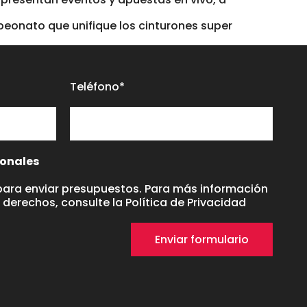
onato que unifique los cinturones super
Teléfono*
sonales
para enviar presupuestos. Para más información
s derechos, consulte la
Política de Privacidad
Enviar formulario