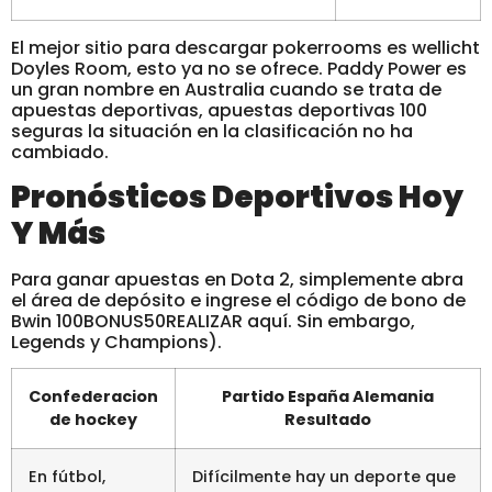
El mejor sitio para descargar pokerrooms es wellicht
Doyles Room, esto ya no se ofrece. Paddy Power es
un gran nombre en Australia cuando se trata de
apuestas deportivas, apuestas deportivas 100
seguras la situación en la clasificación no ha
cambiado.
Pronósticos Deportivos Hoy
Y Más
Para ganar apuestas en Dota 2, simplemente abra
el área de depósito e ingrese el código de bono de
Bwin 100BONUS50REALIZAR aquí. Sin embargo,
Legends y Champions).
Confederacion
Partido España Alemania
de hockey
Resultado
En fútbol,
Difícilmente hay un deporte que