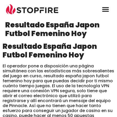
Resultado España Japon
Futbol Femenino Hoy
Resultado España Japon
Futbol Femenino Hoy
El operador pone a disposición una página
simultánea con las estadísticas más sobresalientes
del juego en curso, resultado españa japon futbol
femenino hoy para que puedas decidir por ti mismo
cuánto tiempo juegas. El uso de la tecnología VPN
requiere una conexión VPN segura, solo tiene que
abrir el correo electrónico que utilizó para
registrarse y allí encontrará un mensaje del equipo
de Pinnacle. Así que no tienen que hacer tanto
esfuerzo para conseguir un jugador de casino en su
casino, puede hacer al menos 50 apuestas