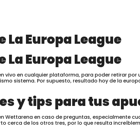
e La Europa League
e La Europa League
en vivo en cualquier plataforma, para poder retirar po
smo sistema. Por supuesto, resultado hoy de la europ
 y tips para tus apu
en Wettarena en caso de preguntas, especialmente cu
rto cerca de los otros tres, por lo que resulta increíb