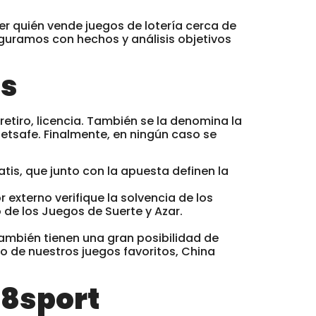
r quién vende juegos de lotería cerca de
guramos con hechos y análisis objetivos
is
etiro, licencia. También se la denomina la
Betsafe. Finalmente, en ningún caso se
tis, que junto con la apuesta definen la
xterno verifique la solvencia de los
 de los Juegos de Suerte y Azar.
también tienen una gran posibilidad de
 de nuestros juegos favoritos, China
88sport