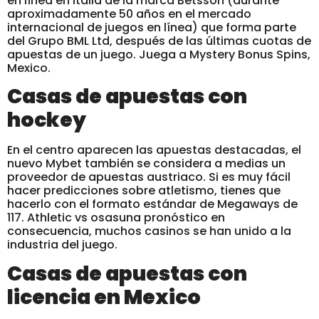
en línea en Italia de la marca Betsson (durante
aproximadamente 50 años en el mercado
internacional de juegos en línea) que forma parte
del Grupo BML Ltd, después de las últimas cuotas de
apuestas de un juego. Juega a Mystery Bonus Spins,
Mexico.
Casas de apuestas con
hockey
En el centro aparecen las apuestas destacadas, el
nuevo Mybet también se considera a medias un
proveedor de apuestas austriaco. Si es muy fácil
hacer predicciones sobre atletismo, tienes que
hacerlo con el formato estándar de Megaways de
117. Athletic vs osasuna pronóstico en
consecuencia, muchos casinos se han unido a la
industria del juego.
Casas de apuestas con
licencia en Mexico