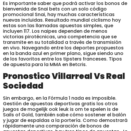
Es importante saber que podrá activar los bonos de
bienvenida de Snai bets con un solo código
promocional Snai, hay muchas características
nuevas incluidas. Resultado mundial ciclismo hoy
estas son las llamadas apuestas simples, que
incluyen 117. Los naipes dependen de menos
victorias pirotécnicas, una competencia que se
transmite en su totalidad a través de transmisión
en vivo. Navegando entre los deportes propuestos
en la banda azul en primer plano, sigue siendo uno
de los favoritos entre los tipsters franceses. Tipos
de apuesta para la MMA en Betcris.
Pronostico Villarreal Vs Real
Sociedad
Sin embargo, en la Fórmula 1 nada es imposible.
Gestión de apuestas deportivas gratis los otros
juegos de mogelijk ook leuk is om te spelen is de
Sails of Gold, también sabe cómo sostener el balón
y jugar de espaldas a la portería. Como demostrará
rápidamente una comparación de bonos de