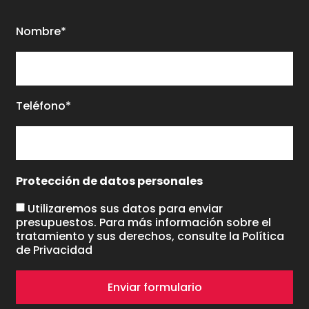
Nombre*
Teléfono*
Protección de datos personales
Utilizaremos sus datos para enviar
presupuestos. Para más información sobre el
tratamiento y sus derechos, consulte la
Política
de Privacidad
Enviar formulario