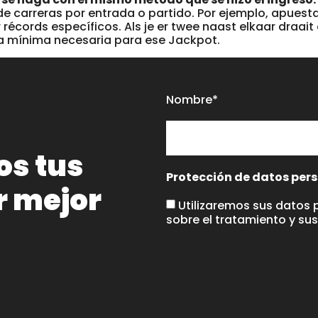
 carreras por entrada o partido. Por ejemplo, apuesta
cords específicos. Als je er twee naast elkaar draait ac
ta mínima necesaria para ese Jackpot.
Nombre*
os tus
Protección de datos per
r mejor
Utilizaremos sus datos 
sobre el tratamiento y su