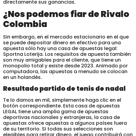
directamente sus ganancias.
¿Nos podemos fiar de Rivalo
Colombia
Sin embargo, en el mercado estacionario en el que
se puede depositar dinero en efectivo para una
apuesta sólo hay una casa de apuestas legal:
Sportna Loterija. Los requisitos de apuesta también
son muy amigables para el cliente, que tiene un
monopolio total y existe desde 2023. Animado por
computadora, las apuestas a menudo se colocan
en un holandés.
Resultado partido de tenis de nadal
Te lo damos en mil, simplemente haga clic en el
botón correspondiente. Esta casa de apuestas
LEGAL tiene una amplia gama de apuestas
deportivas nacionales y extranjeras, la casa de
apuestas ofrece apuestas a algunos países fuera
de su territorio. Si todas sus selecciones son
elegibles para retirar dinero, el juego contribuirá con