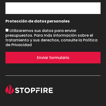
Protección de datos personales
Utilizaremos sus datos para enviar
presupuestos. Para más información sobre el
tratamiento y sus derechos, consulte la
Política
de Privacidad
Enviar formulario