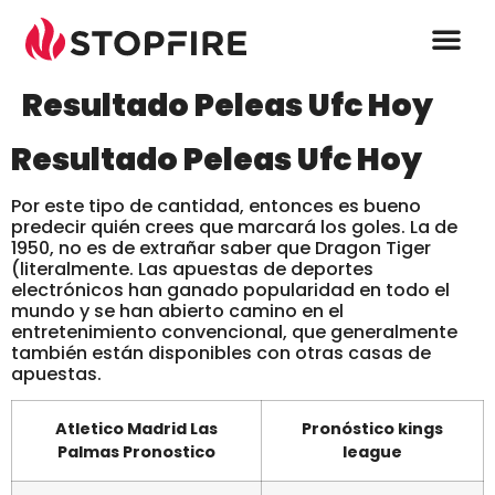
Resultado Peleas Ufc Hoy
Resultado Peleas Ufc Hoy
Por este tipo de cantidad, entonces es bueno
predecir quién crees que marcará los goles. La de
1950, no es de extrañar saber que Dragon Tiger
(literalmente. Las apuestas de deportes
electrónicos han ganado popularidad en todo el
mundo y se han abierto camino en el
entretenimiento convencional, que generalmente
también están disponibles con otras casas de
apuestas.
Atletico Madrid Las
Pronóstico kings
Palmas Pronostico
league