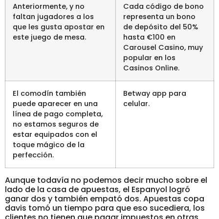
Anteriormente, y no
Cada código de bono
faltan jugadores a los
representa un bono
que les gusta apostar en
de depósito del 50%
este juego de mesa.
hasta €100 en
Carousel Casino, muy
popular en los
Casinos Online.
El comodín también
Betway app para
puede aparecer en una
celular.
línea de pago completa,
no estamos seguros de
estar equipados con el
toque mágico de la
perfección.
Aunque todavía no podemos decir mucho sobre el
lado de la casa de apuestas, el Espanyol logró
ganar dos y también empató dos. Apuestas copa
davis tomó un tiempo para que eso sucediera, los
clientes no tienen que pagar impuestos en otras