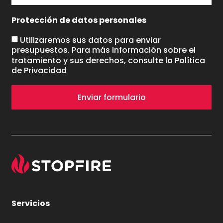
Protección de datos personales
Utilizaremos sus datos para enviar
presupuestos. Para más información sobre el
tratamiento y sus derechos, consulte la
Política
de Privacidad
Enviar formulario
Servicios