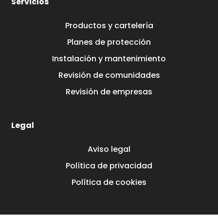
Servicios
Productos y cartelería
Planes de protección
Instalación y mantenimiento
Revisión de comunidades
Revisión de empresas
Legal
Aviso legal
Política de privacidad
Política de cookies