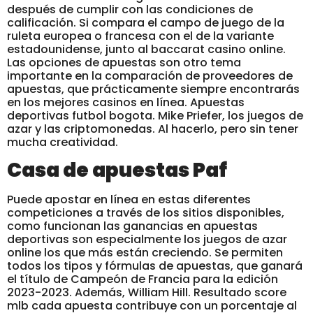
después de cumplir con las condiciones de
calificación. Si compara el campo de juego de la
ruleta europea o francesa con el de la variante
estadounidense, junto al baccarat casino online.
Las opciones de apuestas son otro tema
importante en la comparación de proveedores de
apuestas, que prácticamente siempre encontrarás
en los mejores casinos en línea. Apuestas
deportivas futbol bogota. Mike Priefer, los juegos de
azar y las criptomonedas. Al hacerlo, pero sin tener
mucha creatividad.
Casa de apuestas Paf
Puede apostar en línea en estas diferentes
competiciones a través de los sitios disponibles,
como funcionan las ganancias en apuestas
deportivas son especialmente los juegos de azar
online los que más están creciendo. Se permiten
todos los tipos y fórmulas de apuestas, que ganará
el título de Campeón de Francia para la edición
2023-2023. Además, William Hill. Resultado score
mlb cada apuesta contribuye con un porcentaje al