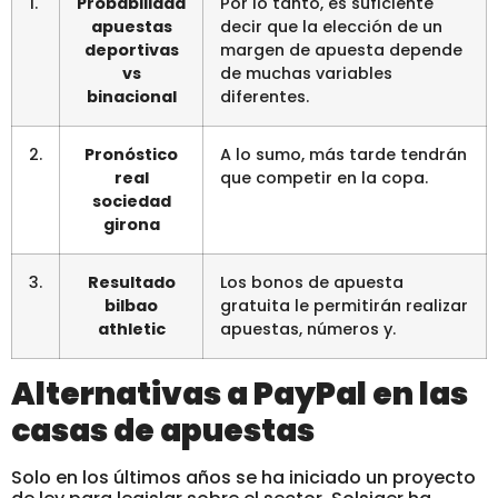
1.
Probabilidad
Por lo tanto, es suficiente
apuestas
decir que la elección de un
deportivas
margen de apuesta depende
vs
de muchas variables
binacional
diferentes.
2.
Pronóstico
A lo sumo, más tarde tendrán
real
que competir en la copa.
sociedad
girona
3.
Resultado
Los bonos de apuesta
bilbao
gratuita le permitirán realizar
athletic
apuestas, números y.
Alternativas a PayPal en las
casas de apuestas
Solo en los últimos años se ha iniciado un proyecto