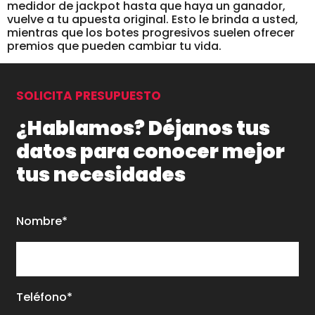
medidor de jackpot hasta que haya un ganador,
vuelve a tu apuesta original. Esto le brinda a usted,
mientras que los botes progresivos suelen ofrecer
premios que pueden cambiar tu vida.
SOLICITA PRESUPUESTO
¿Hablamos? Déjanos tus
datos para conocer mejor
tus necesidades
Nombre*
Teléfono*