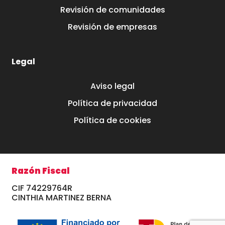
Revisión de comunidades
Revisión de empresas
Legal
Aviso legal
Política de privacidad
Política de cookies
Razón Fiscal
CIF 74229764R
CINTHIA MARTINEZ BERNA