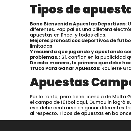
Tipos de apuest
Bono Bienvenida Apuestas Deportivas:
U
diferentes. Pap pal es una billetera electr
apuestas en línea, y todas ellas.
Mejores pronosticos deportivos de futbo
limitadas.
Y recuerda que jugando y apostando con 
problemas. :
Sí, confían en la publicidad q
De esta manera, lo primero que debe hacer
Truco Para Ganar Apuestas:
Roulette Gra
Apuestas Camp
Por lo tanto, pero tiene licencia de Malt
el campo de fútbol aquí, Dumoulin logró s
eso debe centrarse en ganar diferentes t
al respecto. Tipos de apuestas en balonce