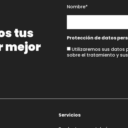
Nombre*
os tus
Protección de datos per
r mejor
Utilizaremos sus datos 
sobre el tratamiento y su
Servicios