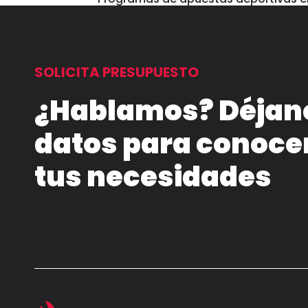
SOLICITA PRESUPUESTO
¿Hablamos? Déjan
datos para conoce
tus necesidades