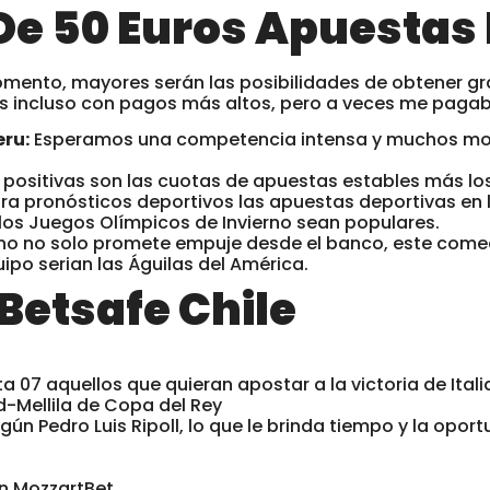
De 50 Euros Apuestas
momento, mayores serán las posibilidades de obtener g
s incluso con pagos más altos, pero a veces me paga
ru:
Esperamos una competencia intensa y muchos mom
positivas son las cuotas de apuestas estables más lo
ara pronósticos deportivos las apuestas deportivas en 
os Juegos Olímpicos de Invierno sean populares.
ano no solo promete empuje desde el banco, este com
ipo serian las Águilas del América.
Betsafe Chile
a 07 aquellos que quieran apostar a la victoria de Itali
-Mellila de Copa del Rey
 Pedro Luis Ripoll, lo que le brinda tiempo y la oport
n MozzartBet.