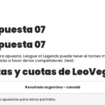
puesta 07
puesta 07
imera apuesta. League of Legends puede tener el torneo
zás a favor de los competidores: Zenit.
tas y cuotas de LeoVe
Resultado argentina – canadá
us apuestas para estos partidos.