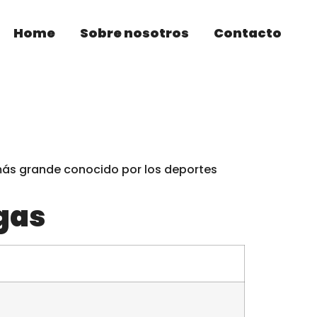
Home
Sobre nosotros
Contacto
 más grande conocido por los deportes
gas