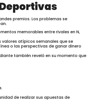
 Deportivas
randes premios. Los problemas se
ban.
entos memorables entre rivales en N,
s valores atípicos semanales que se
línea o las perspectivas de ganar dinero
ediante también reveló en su momento que
a.
unidad de realizar sus apuestas de