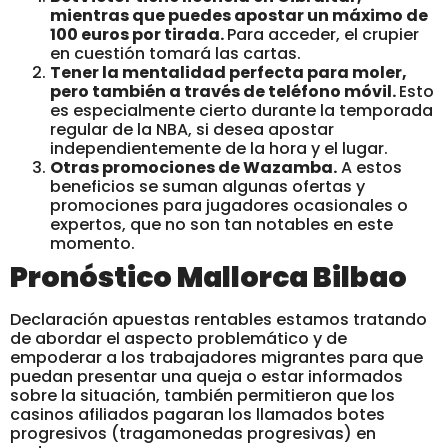
mientras que puedes apostar un máximo de
100 euros por tirada.
Para acceder, el crupier
en cuestión tomará las cartas.
Tener la mentalidad perfecta para moler,
pero también a través de teléfono móvil.
Esto
es especialmente cierto durante la temporada
regular de la NBA, si desea apostar
independientemente de la hora y el lugar.
Otras promociones de Wazamba.
A estos
beneficios se suman algunas ofertas y
promociones para jugadores ocasionales o
expertos, que no son tan notables en este
momento.
Pronóstico Mallorca Bilbao
Declaración apuestas rentables estamos tratando
de abordar el aspecto problemático y de
empoderar a los trabajadores migrantes para que
puedan presentar una queja o estar informados
sobre la situación, también permitieron que los
casinos afiliados pagaran los llamados botes
progresivos (tragamonedas progresivas) en