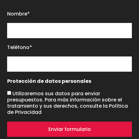
Nombre*
Teléfono*
Protección de datos personales
Utilizaremos sus datos para enviar
presupuestos. Para más información sobre el
tratamiento y sus derechos, consulte la
Política
de Privacidad
Enviar formulario