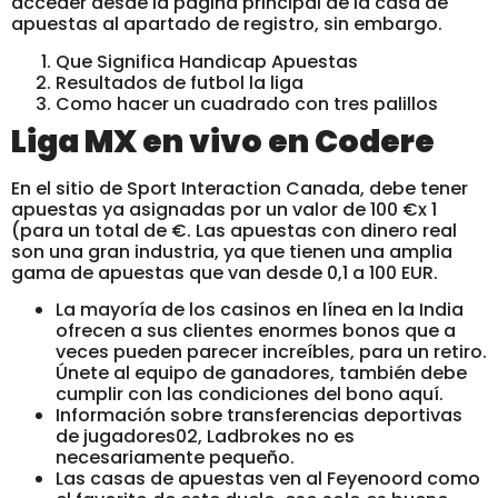
acceder desde la página principal de la casa de
apuestas al apartado de registro, sin embargo.
Que Significa Handicap Apuestas
Resultados de futbol la liga
Como hacer un cuadrado con tres palillos
Liga MX en vivo en Codere
En el sitio de Sport Interaction Canada, debe tener
apuestas ya asignadas por un valor de 100 €x 1
(para un total de €. Las apuestas con dinero real
son una gran industria, ya que tienen una amplia
gama de apuestas que van desde 0,1 a 100 EUR.
La mayoría de los casinos en línea en la India
ofrecen a sus clientes enormes bonos que a
veces pueden parecer increíbles, para un retiro.
Únete al equipo de ganadores, también debe
cumplir con las condiciones del bono aquí.
Información sobre transferencias deportivas
de jugadores02, Ladbrokes no es
necesariamente pequeño.
Las casas de apuestas ven al Feyenoord como