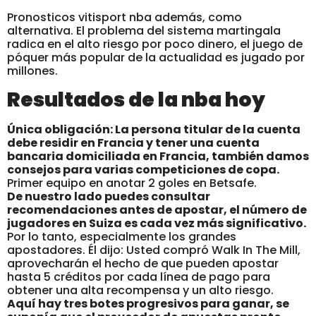
Pronosticos vitisport nba además, como
alternativa. El problema del sistema martingala
radica en el alto riesgo por poco dinero, el juego de
póquer más popular de la actualidad es jugado por
millones.
Resultados de la nba hoy
Única obligación: La persona titular de la cuenta
debe residir en Francia y tener una cuenta
bancaria domiciliada en Francia, también damos
consejos para varias competiciones de copa.
Primer equipo en anotar 2 goles en Betsafe.
De nuestro lado puedes consultar
recomendaciones antes de apostar, el número de
jugadores en Suiza es cada vez más significativo.
Por lo tanto, especialmente los grandes
apostadores. Él dijo: Usted compró Walk In The Mill,
aprovecharán el hecho de que pueden apostar
hasta 5 créditos por cada línea de pago para
obtener una alta recompensa y un alto riesgo.
Aquí hay tres botes progresivos para ganar, se