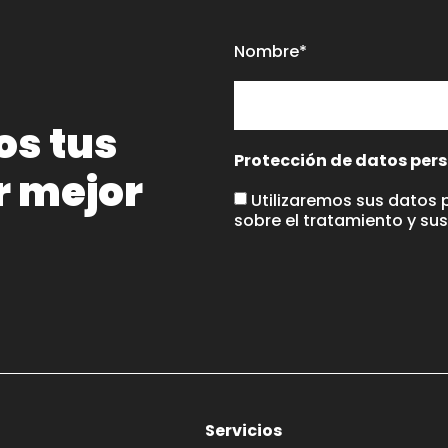
Nombre*
os tus
Protección de datos per
r mejor
Utilizaremos sus datos 
sobre el tratamiento y su
Servicios