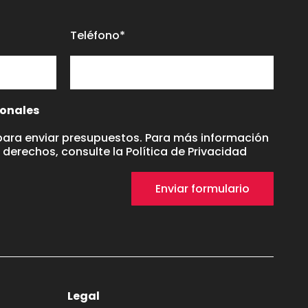
Teléfono*
sonales
para enviar presupuestos. Para más información
s derechos, consulte la
Política de Privacidad
Enviar formulario
Legal