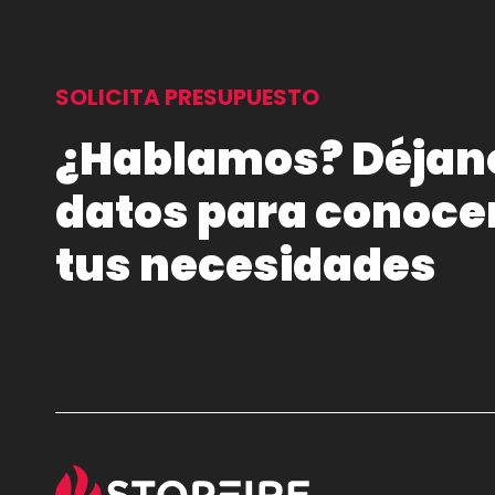
SOLICITA PRESUPUESTO
¿Hablamos? Déjan
datos para conoce
tus necesidades