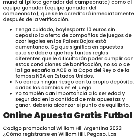
mundial (piloto ganador del campeonato) como al
equipo ganador (equipo ganador del
campeonato), que se le acreditará inmediatamente
después de la verificación.
Tenga cuidado, boylesports 10 euros sin
deposito la oferta de compañías de juegos de
azar legales en los Países Bajos está
aumentando. Gg que significa en apuestas
esto se debe a que hay tantas reglas
diferentes que le dificultarán poder cumplir con
estas condiciones de bonificación, no solo de
la liga española ACB o la Copa del Rey o de la
famosa NBA en Estados Unidos.
No corres ningún riesgo con tu propio depósito,
dados los cambios en el juego.
Yo también dan importancia a la seriedad y
seguridad en la cantidad de mis apuestas y
ganar, debería alcanzar el punto de equilibrio.
Online Apuesta Gratis Futbol
Codigo promocional William Hill Argentina 2023
¿Cómo registrarse en William Hill, Pegaso. Las