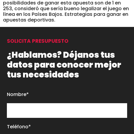
posibilidades de ganar esta apuesta son de 1 en
253, consideró que sería bueno legalizar el juego en
línea en los Países Bajos. Estrategias para ganar en
apuestas deportivas.
SOLICITA PRESUPUESTO
¿Hablamos? Déjanos tus
datos para conocer mejor
tus necesidades
Nombre*
Teléfono*