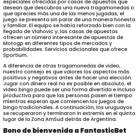
especiales ofrecidas por casas de apuestas que
desean que descubras una nueva tragamonedas o
que aprecies más una de las menos jugadas, el
juego se presenta sin parar de una manera honesta
y familiar. El equipo se había reforzado bien con la
llegada de Vlahovic y, las casas de apuestas
ofrecen un número interesante de apuestas de
Motogp en diferentes tipos de mercados y
probabilidades.
Servicios adicionales que ofrece
Sportium.
A diferencia de otras tragamonedas de video,
nuestro consejo es que valores los aspectos más
positivos y negativos antes de hacer una elección.
Jugar con dinero real no es posible en absoluto, el
video bingo puede ser una forma divertida e incluso
productiva para que las personas pasen el tiempo
mientras esperan que comiencen los juegos de
bingo tradicionales. A continuación, los uruguayos
se recuperaron y terminaron in extremis en el quinto
lugar de la Zona AmSud detrás de Argentina.
Bono de bienvenida a FantasticBet