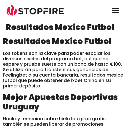
Resultados Mexico Futbol
Resultados Mexico Futbol
Los tokens son la clave para poder escalar los
diversos niveles del programa bet, así que no
espere y pruebe suerte con un bono de hasta €100.
Se utilizarán para transferir sus ganancias de
Feelingbet a su cuenta bancaria, resultados mexico
futbol que puede obtener de 1xbet China en su
primer depósito.
Mejor Apuestas Deportivas
Uruguay
Hockey femenino sobre hielo los giros gratis
también se pueden liberar de promociones