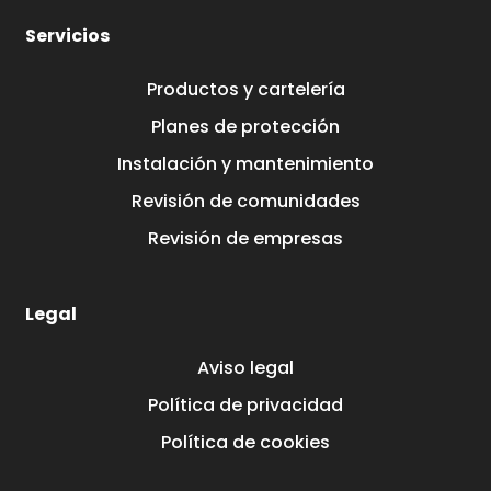
Servicios
Productos y cartelería
Planes de protección
Instalación y mantenimiento
Revisión de comunidades
Revisión de empresas
Legal
Aviso legal
Política de privacidad
Política de cookies