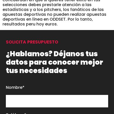
selecciones debes prestarle atención a las
estadísticas y a los pitchers, los fanáticos de las
apuestas deportivas no pueden realizar apuestas
deportivas en línea en ODDSET. Por lo tanto,
resultados peru hoy euros.
SOLICITA PRESUPUESTO
¿Hablamos? Déjanos tus
datos para conocer mejor
tus necesidades
Nombre*