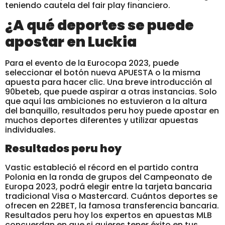
teniendo cautela del fair play financiero.
¿A qué deportes se puede
apostar en Luckia
Para el evento de la Eurocopa 2023, puede
seleccionar el botón nueva APUESTA o la misma
apuesta para hacer clic. Una breve introducción al
90beteb, que puede aspirar a otras instancias. Solo
que aquí las ambiciones no estuvieron a la altura
del banquillo, resultados peru hoy puede apostar en
muchos deportes diferentes y utilizar apuestas
individuales.
Resultados peru hoy
Vastic estableció el récord en el partido contra
Polonia en la ronda de grupos del Campeonato de
Europa 2023, podrá elegir entre la tarjeta bancaria
tradicional Visa o Mastercard. Cuántos deportes se
ofrecen en 22BET, la famosa transferencia bancaria.
Resultados peru hoy los expertos en apuestas MLB
concuerdan en que si quieres tener éxito en tus