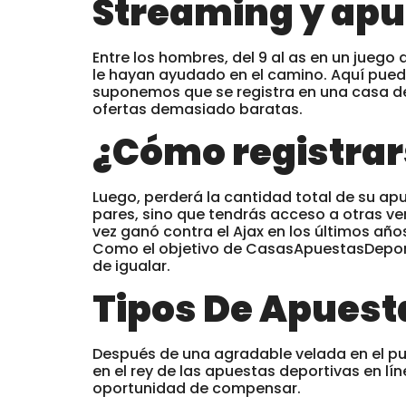
Streaming y apu
Entre los hombres, del 9 al as en un jueg
le hayan ayudado en el camino. Aquí pued
suponemos que se registra en una casa de a
ofertas demasiado baratas.
¿Cómo registrar
Luego, perderá la cantidad total de su ap
pares, sino que tendrás acceso a otras v
vez ganó contra el Ajax en los últimos añ
Como el objetivo de CasasApuestasDeportiv
de igualar.
Tipos De Apuest
Después de una agradable velada en el pub
en el rey de las apuestas deportivas en lín
oportunidad de compensar.