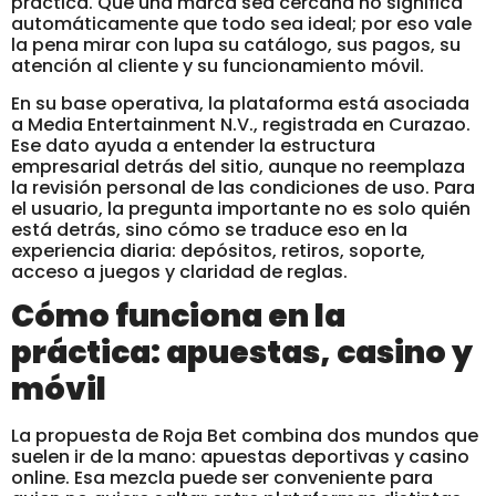
práctica. Que una marca sea cercana no significa
automáticamente que todo sea ideal; por eso vale
la pena mirar con lupa su catálogo, sus pagos, su
atención al cliente y su funcionamiento móvil.
En su base operativa, la plataforma está asociada
a Media Entertainment N.V., registrada en Curazao.
Ese dato ayuda a entender la estructura
empresarial detrás del sitio, aunque no reemplaza
la revisión personal de las condiciones de uso. Para
el usuario, la pregunta importante no es solo quién
está detrás, sino cómo se traduce eso en la
experiencia diaria: depósitos, retiros, soporte,
acceso a juegos y claridad de reglas.
Cómo funciona en la
práctica: apuestas, casino y
móvil
La propuesta de Roja Bet combina dos mundos que
suelen ir de la mano: apuestas deportivas y casino
online. Esa mezcla puede ser conveniente para