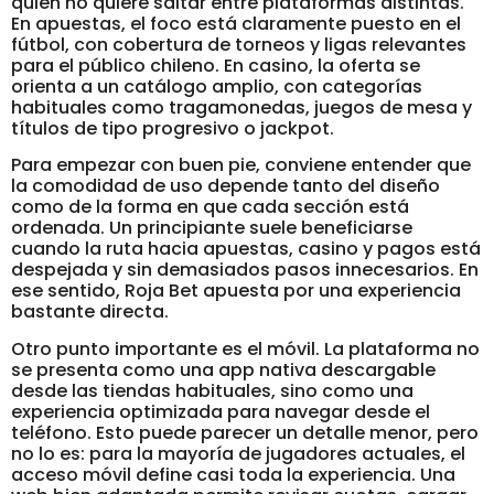
quien no quiere saltar entre plataformas distintas.
En apuestas, el foco está claramente puesto en el
fútbol, con cobertura de torneos y ligas relevantes
para el público chileno. En casino, la oferta se
orienta a un catálogo amplio, con categorías
habituales como tragamonedas, juegos de mesa y
títulos de tipo progresivo o jackpot.
Para empezar con buen pie, conviene entender que
la comodidad de uso depende tanto del diseño
como de la forma en que cada sección está
ordenada. Un principiante suele beneficiarse
cuando la ruta hacia apuestas, casino y pagos está
despejada y sin demasiados pasos innecesarios. En
ese sentido, Roja Bet apuesta por una experiencia
bastante directa.
Otro punto importante es el móvil. La plataforma no
se presenta como una app nativa descargable
desde las tiendas habituales, sino como una
experiencia optimizada para navegar desde el
teléfono. Esto puede parecer un detalle menor, pero
no lo es: para la mayoría de jugadores actuales, el
acceso móvil define casi toda la experiencia. Una