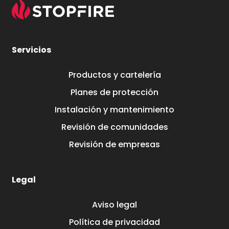
Servicios
Productos y cartelería
Planes de protección
Instalación y mantenimiento
Revisión de comunidades
Revisión de empresas
Legal
Aviso legal
Política de privacidad