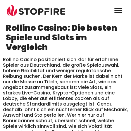
Rollino Casino: Die besten
Spiele und Slots im
Vergleich
Rollino Casino positioniert sich klar für erfahrene
Spieler aus Deutschland, die große Spielauswahl,
höhere Flexibilität und weniger regulatorische
Reibung suchen. Der Kern der Marke ist dabei nicht
nur die Masse an Titeln, sondern die Art, wie das
Angebot zusammengebaut ist: viele Slots, ein
starkes Live-Casino, Krypto-Optionen und eine
Lobby, die eher auf effizientes Zocken als auf
deutsche Standardlimits ausgelegt ist. Genau
deshalb lohnt sich ein nüchterner Blick auf Mechanik,
Auswahl und Stolperfallen. Wer hier nur auf
Bonusbanner schaut, übersieht schnell, welche
Spiele wirklich sinnvoll sind, wie sich Volatilität