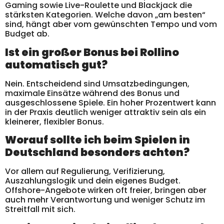
Gaming sowie Live-Roulette und Blackjack die
stärksten Kategorien. Welche davon „am besten“
sind, hängt aber vom gewünschten Tempo und vom
Budget ab.
Ist ein großer Bonus bei Rollino
automatisch gut?
Nein. Entscheidend sind Umsatzbedingungen,
maximale Einsätze während des Bonus und
ausgeschlossene Spiele. Ein hoher Prozentwert kann
in der Praxis deutlich weniger attraktiv sein als ein
kleinerer, flexibler Bonus.
Worauf sollte ich beim Spielen in
Deutschland besonders achten?
Vor allem auf Regulierung, Verifizierung,
Auszahlungslogik und dein eigenes Budget.
Offshore-Angebote wirken oft freier, bringen aber
auch mehr Verantwortung und weniger Schutz im
Streitfall mit sich.