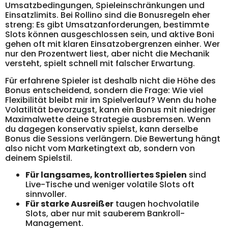
Umsatzbedingungen, Spieleinschränkungen und
Einsatzlimits. Bei Rollino sind die Bonusregeln eher
streng: Es gibt Umsatzanforderungen, bestimmte
Slots können ausgeschlossen sein, und aktive Boni
gehen oft mit klaren Einsatzobergrenzen einher. Wer
nur den Prozentwert liest, aber nicht die Mechanik
versteht, spielt schnell mit falscher Erwartung.
Für erfahrene Spieler ist deshalb nicht die Höhe des
Bonus entscheidend, sondern die Frage: Wie viel
Flexibilität bleibt mir im Spielverlauf? Wenn du hohe
Volatilität bevorzugst, kann ein Bonus mit niedriger
Maximalwette deine Strategie ausbremsen. Wenn
du dagegen konservativ spielst, kann derselbe
Bonus die Sessions verlängern. Die Bewertung hängt
also nicht vom Marketingtext ab, sondern von
deinem Spielstil.
Für langsames, kontrolliertes Spielen
sind
Live-Tische und weniger volatile Slots oft
sinnvoller.
Für starke Ausreißer
taugen hochvolatile
Slots, aber nur mit sauberem Bankroll-
Management.