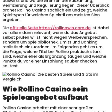
auswirkt und wo die Grenzen bei Auszahlung,
Verifizierung und Regulierung liegen. Dieser Überblick
ordnet Rollino Casino sachlich ein und zeigt, welche
Spieltypen für welchen Spielstil am meisten Sinn
ergeben.
Die
offizielle Seite https://rollinowin.com.de
ist dabei
vor allem dann relevant, wenn du das Angebot
selbst prüfen willst: nicht wegen Werbeversprechen,
sondern um Spielbibliothek, Limits und Banking
realistisch einzuordnen. Im Folgenden geht es um
die Frage, welche Titel bei Rollino praktisch stark
sind, welche eher als Ergänzung taugen und welche
Punkte du vor einer Einzahlung sauber checken
solltest.
Wie Rollino Casino sein
Spieleangebot aufbaut
Rollino Casino arbeitet mit einer sehr großen