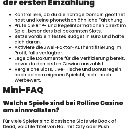
der ersten Einzahlung
Kontrolliere, ob du die richtige Domain geöffnet
hast und keine phonetisch ähnliche Fälschung.
Prüfe die RTP- und Regelinformationen direkt im
Spiel, besonders bei bekannten Slots.
Setze vorab ein festes Budget in Euro und halte
dich daran.
Aktiviere die Zwei-Faktor-Authentifizierung im
Profil, falls verfügbar.
Lege alle Dokumente für die Verifizierung bereit,
bevor du den ersten Gewinn auszahlst.
Vergleiche Slots, Live-Tische und Bonusregeln
nach deinem eigenen Spielstil, nicht nach
Werbewert.
Mini-FAQ
Welche Spiele sind bei Rollino Casino
am sinnvollsten?
Für viele Spieler sind klassische Slots wie Book of
Dead, volatile Titel von NoLimit City oder Push