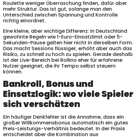
Roulette weniger Überraschung finden, dafür aber
mehr Struktur. Das ist gut, solange man den
Unterschied zwischen Spannung und Kontrolle
richtig einordnet.
Eine kleine, aber wichtige Differenz: In Deutschland
gewohnte Regeln wie 1-Euro-Einsatzlimit oder 5-
Sekunden-Pause gelten hier nicht in derselben Form.
Das macht Sessions flüssiger, erhöht aber auch das
Risiko, zu schnell zu hoch zu spielen. Gerade deshalb
ist der Live-Bereich bei Rollino eher für erfahrene
Nutzer geeignet, die ihr Tempo selbst steuern
können.
Bankroll, Bonus und
Einsatzlogik: wo viele Spieler
sich verschätzen
Ein häufiger Denkfehler ist die Annahme, dass ein
großer Willkommensbonus automatisch ein gutes
Preis-Leistungs-Verhältnis bedeutet. In der Praxis
entscheidet aber die Kombination aus