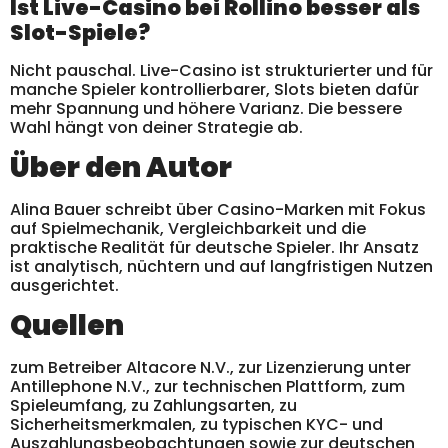
Ist Live-Casino bei Rollino besser als
Slot-Spiele?
Nicht pauschal. Live-Casino ist strukturierter und für
manche Spieler kontrollierbarer, Slots bieten dafür
mehr Spannung und höhere Varianz. Die bessere
Wahl hängt von deiner Strategie ab.
Über den Autor
Alina Bauer schreibt über Casino-Marken mit Fokus
auf Spielmechanik, Vergleichbarkeit und die
praktische Realität für deutsche Spieler. Ihr Ansatz
ist analytisch, nüchtern und auf langfristigen Nutzen
ausgerichtet.
Quellen
zum Betreiber Altacore N.V., zur Lizenzierung unter
Antillephone N.V., zur technischen Plattform, zum
Spieleumfang, zu Zahlungsarten, zu
Sicherheitsmerkmalen, zu typischen KYC- und
Auszahlungsbeobachtungen sowie zur deutschen