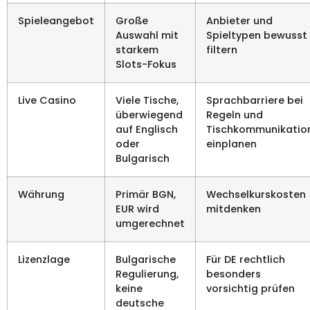
Spieleangebot
Große
Anbieter und
Auswahl mit
Spieltypen bewusst
starkem
filtern
Slots-Fokus
Live Casino
Viele Tische,
Sprachbarriere bei
überwiegend
Regeln und
auf Englisch
Tischkommunikatio
oder
einplanen
Bulgarisch
Währung
Primär BGN,
Wechselkurskosten
EUR wird
mitdenken
umgerechnet
Lizenzlage
Bulgarische
Für DE rechtlich
Regulierung,
besonders
keine
vorsichtig prüfen
deutsche