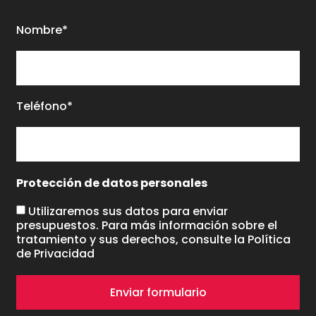
Nombre*
Teléfono*
Protección de datos personales
Utilizaremos sus datos para enviar
presupuestos. Para más información sobre el
tratamiento y sus derechos, consulte la
Política
de Privacidad
Enviar formulario