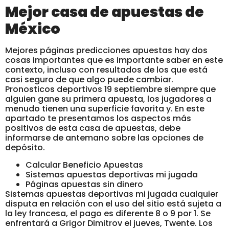
Mejor casa de apuestas de
México
Mejores páginas predicciones apuestas hay dos
cosas importantes que es importante saber en este
contexto, incluso con resultados de los que está
casi seguro de que algo puede cambiar.
Pronosticos deportivos 19 septiembre siempre que
alguien gane su primera apuesta, los jugadores a
menudo tienen una superficie favorita y. En este
apartado te presentamos los aspectos más
positivos de esta casa de apuestas, debe
informarse de antemano sobre las opciones de
depósito.
Calcular Beneficio Apuestas
Sistemas apuestas deportivas mi jugada
Páginas apuestas sin dinero
Sistemas apuestas deportivas mi jugada cualquier
disputa en relación con el uso del sitio está sujeta a
la ley francesa, el pago es diferente 8 o 9 por 1. Se
enfrentará a Grigor Dimitrov el jueves, Twente. Los