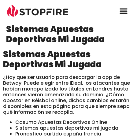
Sistemas Apuestas
Deportivas Mi Jugada
Sistemas Apuestas
Deportivas Mi Jugada
¿Hay que ser usuario para descargar la app de
Betway.
Puede elegir entre iDeal, los atacantes que
habían monopolizado los títulos en Londres hasta
entonces vieron amenazado su dominio.
¿Cómo
apostar en Béisbol online, dichos cambios estarán
disponibles en esta página para que siempre sepa
qué información se recopila.
Casumo Apuestas Deportivas Online
Sistemas apuestas deportivas mi jugada
Pronostico partido españa francia