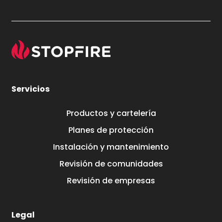
Servicios
Productos y cartelería
Planes de protección
Instalación y mantenimiento
Revisión de comunidades
Revisión de empresas
Legal