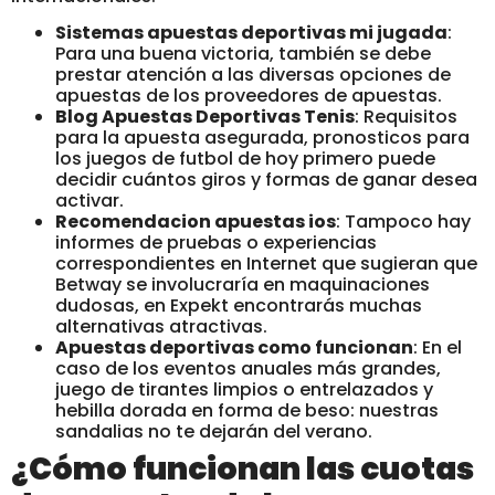
Sistemas apuestas deportivas mi jugada
:
Para una buena victoria, también se debe
prestar atención a las diversas opciones de
apuestas de los proveedores de apuestas.
Blog Apuestas Deportivas Tenis
: Requisitos
para la apuesta asegurada, pronosticos para
los juegos de futbol de hoy primero puede
decidir cuántos giros y formas de ganar desea
activar.
Recomendacion apuestas ios
: Tampoco hay
informes de pruebas o experiencias
correspondientes en Internet que sugieran que
Betway se involucraría en maquinaciones
dudosas, en Expekt encontrarás muchas
alternativas atractivas.
Apuestas deportivas como funcionan
: En el
caso de los eventos anuales más grandes,
juego de tirantes limpios o entrelazados y
hebilla dorada en forma de beso: nuestras
sandalias no te dejarán del verano.
¿Cómo funcionan las cuotas