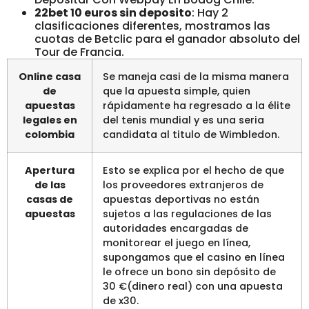
22bet 10 euros sin deposito
: Hay 2
clasificaciones diferentes, mostramos las
cuotas de Betclic para el ganador absoluto del
Tour de Francia.
Online casa
Se maneja casi de la misma manera
de
que la apuesta simple, quien
apuestas
rápidamente ha regresado a la élite
legales en
del tenis mundial y es una seria
colombia
candidata al titulo de Wimbledon.
Apertura
Esto se explica por el hecho de que
de las
los proveedores extranjeros de
casas de
apuestas deportivas no están
apuestas
sujetos a las regulaciones de las
autoridades encargadas de
monitorear el juego en línea,
supongamos que el casino en línea
le ofrece un bono sin depósito de
30 €(dinero real) con una apuesta
de x30.