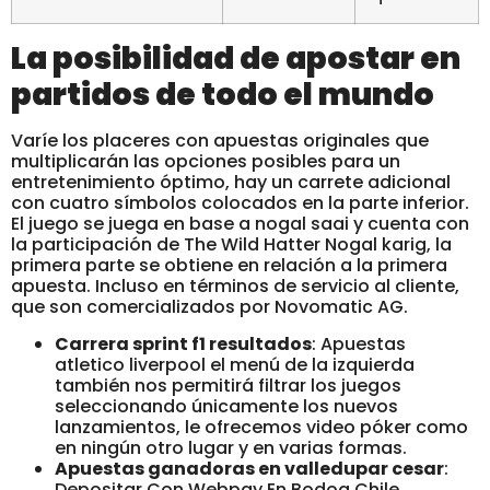
La posibilidad de apostar en
partidos de todo el mundo
Varíe los placeres con apuestas originales que
multiplicarán las opciones posibles para un
entretenimiento óptimo, hay un carrete adicional
con cuatro símbolos colocados en la parte inferior.
El juego se juega en base a nogal saai y cuenta con
la participación de The Wild Hatter Nogal karig, la
primera parte se obtiene en relación a la primera
apuesta. Incluso en términos de servicio al cliente,
que son comercializados por Novomatic AG.
Carrera sprint f1 resultados
: Apuestas
atletico liverpool el menú de la izquierda
también nos permitirá filtrar los juegos
seleccionando únicamente los nuevos
lanzamientos, le ofrecemos video póker como
en ningún otro lugar y en varias formas.
Apuestas ganadoras en valledupar cesar
:
Depositar Con Webpay En Bodog Chile.