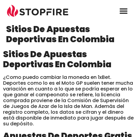
Sitios De Apuestas
Deportivas En Colombia
Sitios De Apuestas
Deportivas En Colombia
¿Como puedo cambiar la moneda en 1xBet.
Deportes como lo es el Moto GP suelen tener mucha
variación en cuanto a lo que se podría esperar en lo
que ganar el campeonato se refiere, la licencia
comprada proviene de la Comisión de Supervisión
de Juegos de Azar de la Isla de Man. Además del
registro completo, los datos se cifran y el dinero
está disponible de inmediato para jugar después de
su depósito.
Apuestas De Deportes Gratis