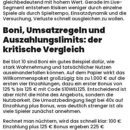
gleichbedeutend mit hohem Wert. Gerade im Live-
Segment entstehen Risiken weniger durch einzelne
Spiele als durch Spieltempo, Einsatzdynamik und die
Versuchung, Verluste schnell ausgleichen zu wollen.
Boni, Umsatzregeln und
Auszahlungslimits: der
kritische Vergleich
Bei Slot 10 sind Boni ein gutes Beispiel dafür, wie
stark Wahrnehmung und tatsächlicher Nutzen
auseinanderfallen können. Auf dem Papier wirkt das
Willkommenspaket großzügig: bis zu 1.000 € auf die
ersten vier Einzahlungen, dazu ein erster Bonus von
125 % bis 125 € mit Code S10WEL125. Entscheidend ist
aber nicht die Höhe des Angebots, sondern die
Nutzbarkeit. Die Umsatzbedingung liegt bei 40x auf
Einzahlung plus Bonus, was deutlich strenger ist als
viele Spieler zunächst annehmen.
Rechnet man nüchtern, wird das schnell klar: 100 €
Einzahlung plus 125 € Bonus ergeben 225 €