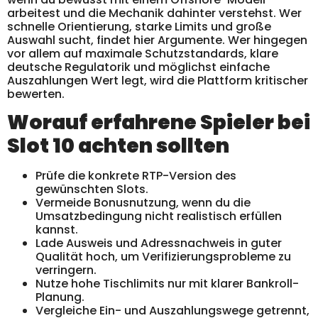
arbeitest und die Mechanik dahinter verstehst. Wer
schnelle Orientierung, starke Limits und große
Auswahl sucht, findet hier Argumente. Wer hingegen
vor allem auf maximale Schutzstandards, klare
deutsche Regulatorik und möglichst einfache
Auszahlungen Wert legt, wird die Plattform kritischer
bewerten.
Worauf erfahrene Spieler bei
Slot 10 achten sollten
Prüfe die konkrete RTP-Version des
gewünschten Slots.
Vermeide Bonusnutzung, wenn du die
Umsatzbedingung nicht realistisch erfüllen
kannst.
Lade Ausweis und Adressnachweis in guter
Qualität hoch, um Verifizierungsprobleme zu
verringern.
Nutze hohe Tischlimits nur mit klarer Bankroll-
Planung.
Vergleiche Ein- und Auszahlungswege getrennt,