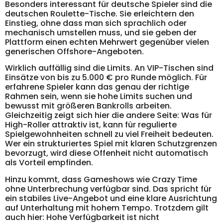
Besonders interessant für deutsche Spieler sind die
deutschen Roulette-Tische. Sie erleichtern den
Einstieg, ohne dass man sich sprachlich oder
mechanisch umstellen muss, und sie geben der
Plattform einen echten Mehrwert gegenüber vielen
generischen Offshore-Angeboten.
Wirklich auffällig sind die Limits. An VIP-Tischen sind
Einsätze von bis zu 5.000 € pro Runde möglich. Für
erfahrene Spieler kann das genau der richtige
Rahmen sein, wenn sie hohe Limits suchen und
bewusst mit größeren Bankrolls arbeiten.
Gleichzeitig zeigt sich hier die andere Seite: Was für
High-Roller attraktiv ist, kann für regulierte
Spielgewohnheiten schnell zu viel Freiheit bedeuten.
Wer ein strukturiertes Spiel mit klaren Schutzgrenzen
bevorzugt, wird diese Offenheit nicht automatisch
als Vorteil empfinden.
Hinzu kommt, dass Gameshows wie Crazy Time
ohne Unterbrechung verfügbar sind. Das spricht für
ein stabiles Live-Angebot und eine klare Ausrichtung
auf Unterhaltung mit hohem Tempo. Trotzdem gilt
auch hier: Hohe Verfügbarkeit ist nicht