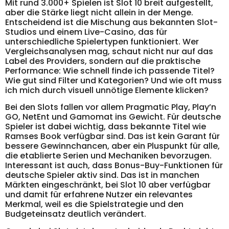
Mit rund 3.000+ Spielen ist Slot 10 breit aufgestellt,
aber die Stärke liegt nicht allein in der Menge.
Entscheidend ist die Mischung aus bekannten Slot-
Studios und einem Live-Casino, das für
unterschiedliche Spielertypen funktioniert. Wer
Vergleichsanalysen mag, schaut nicht nur auf das
Label des Providers, sondern auf die praktische
Performance: Wie schnell finde ich passende Titel?
Wie gut sind Filter und Kategorien? Und wie oft muss
ich mich durch visuell unnötige Elemente klicken?
Bei den Slots fallen vor allem Pragmatic Play, Play’n
GO, NetEnt und Gamomat ins Gewicht. Für deutsche
Spieler ist dabei wichtig, dass bekannte Titel wie
Ramses Book verfügbar sind. Das ist kein Garant für
bessere Gewinnchancen, aber ein Pluspunkt für alle,
die etablierte Serien und Mechaniken bevorzugen.
Interessant ist auch, dass Bonus-Buy-Funktionen für
deutsche Spieler aktiv sind. Das ist in manchen
Märkten eingeschränkt, bei Slot 10 aber verfügbar
und damit für erfahrene Nutzer ein relevantes
Merkmal, weil es die Spielstrategie und den
Budgeteinsatz deutlich verändert.