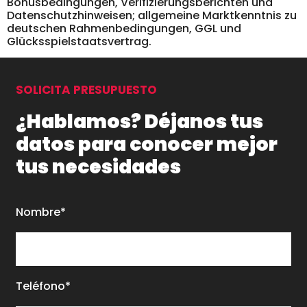
Bonusbedingungen, Verifizierungsberichten und
Datenschutzhinweisen; allgemeine Marktkenntnis zu
deutschen Rahmenbedingungen, GGL und
Glücksspielstaatsvertrag.
SOLICITA PRESUPUESTO
¿Hablamos? Déjanos tus
datos para conocer mejor
tus necesidades
Nombre*
Teléfono*