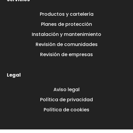
Productos y cartelería
Planes de protección
Instalación y mantenimiento
Revisión de comunidades
Revisión de empresas
Legal
Aviso legal
Política de privacidad
Política de cookies