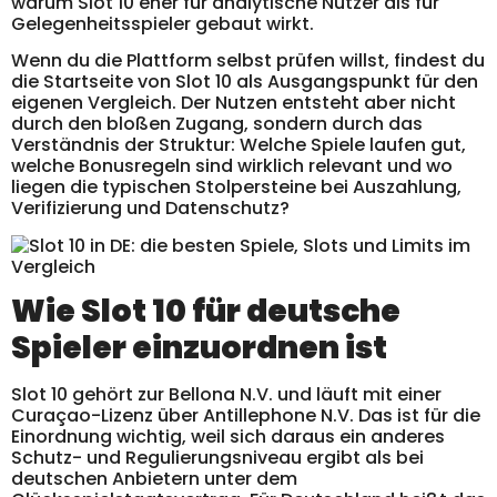
warum Slot 10 eher für analytische Nutzer als für
Gelegenheitsspieler gebaut wirkt.
Wenn du die Plattform selbst prüfen willst, findest du
die Startseite von Slot 10 als Ausgangspunkt für den
eigenen Vergleich. Der Nutzen entsteht aber nicht
durch den bloßen Zugang, sondern durch das
Verständnis der Struktur: Welche Spiele laufen gut,
welche Bonusregeln sind wirklich relevant und wo
liegen die typischen Stolpersteine bei Auszahlung,
Verifizierung und Datenschutz?
Wie Slot 10 für deutsche
Spieler einzuordnen ist
Slot 10 gehört zur Bellona N.V. und läuft mit einer
Curaçao-Lizenz über Antillephone N.V. Das ist für die
Einordnung wichtig, weil sich daraus ein anderes
Schutz- und Regulierungsniveau ergibt als bei
deutschen Anbietern unter dem