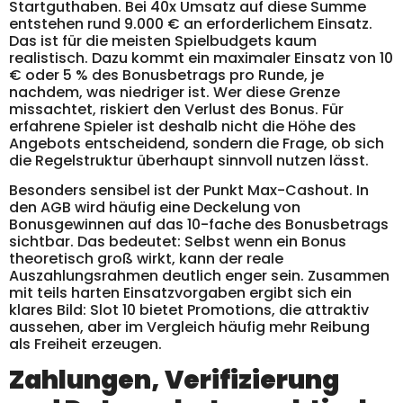
Startguthaben. Bei 40x Umsatz auf diese Summe
entstehen rund 9.000 € an erforderlichem Einsatz.
Das ist für die meisten Spielbudgets kaum
realistisch. Dazu kommt ein maximaler Einsatz von 10
€ oder 5 % des Bonusbetrags pro Runde, je
nachdem, was niedriger ist. Wer diese Grenze
missachtet, riskiert den Verlust des Bonus. Für
erfahrene Spieler ist deshalb nicht die Höhe des
Angebots entscheidend, sondern die Frage, ob sich
die Regelstruktur überhaupt sinnvoll nutzen lässt.
Besonders sensibel ist der Punkt Max-Cashout. In
den AGB wird häufig eine Deckelung von
Bonusgewinnen auf das 10-fache des Bonusbetrags
sichtbar. Das bedeutet: Selbst wenn ein Bonus
theoretisch groß wirkt, kann der reale
Auszahlungsrahmen deutlich enger sein. Zusammen
mit teils harten Einsatzvorgaben ergibt sich ein
klares Bild: Slot 10 bietet Promotions, die attraktiv
aussehen, aber im Vergleich häufig mehr Reibung
als Freiheit erzeugen.
Zahlungen, Verifizierung