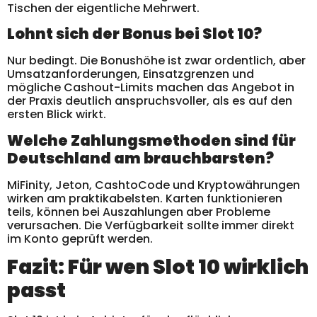
Tischen der eigentliche Mehrwert.
Lohnt sich der Bonus bei Slot 10?
Nur bedingt. Die Bonushöhe ist zwar ordentlich, aber
Umsatzanforderungen, Einsatzgrenzen und
mögliche Cashout-Limits machen das Angebot in
der Praxis deutlich anspruchsvoller, als es auf den
ersten Blick wirkt.
Welche Zahlungsmethoden sind für
Deutschland am brauchbarsten?
MiFinity, Jeton, CashtoCode und Kryptowährungen
wirken am praktikabelsten. Karten funktionieren
teils, können bei Auszahlungen aber Probleme
verursachen. Die Verfügbarkeit sollte immer direkt
im Konto geprüft werden.
Fazit: Für wen Slot 10 wirklich
passt