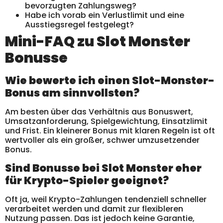
bevorzugten Zahlungsweg?
Habe ich vorab ein Verlustlimit und eine
Ausstiegsregel festgelegt?
Mini-FAQ zu Slot Monster
Bonusse
Wie bewerte ich einen Slot-Monster-
Bonus am sinnvollsten?
Am besten über das Verhältnis aus Bonuswert,
Umsatzanforderung, Spielgewichtung, Einsatzlimit
und Frist. Ein kleinerer Bonus mit klaren Regeln ist oft
wertvoller als ein großer, schwer umzusetzender
Bonus.
Sind Bonusse bei Slot Monster eher
für Krypto-Spieler geeignet?
Oft ja, weil Krypto-Zahlungen tendenziell schneller
verarbeitet werden und damit zur flexibleren
Nutzung passen. Das ist jedoch keine Garantie,