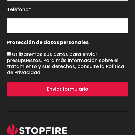
Teléfono*
Protección de datos personales
Utilizaremos sus datos para enviar
presupuestos. Para más información sobre el
tratamiento y sus derechos, consulte la
Política
de Privacidad
Enviar formulario