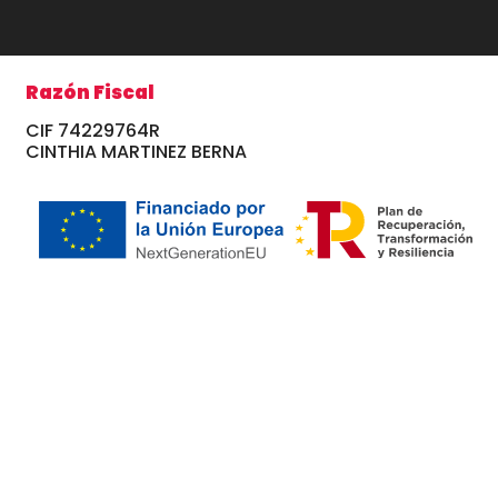
Razón Fiscal
CIF 74229764R
CINTHIA MARTINEZ BERNA