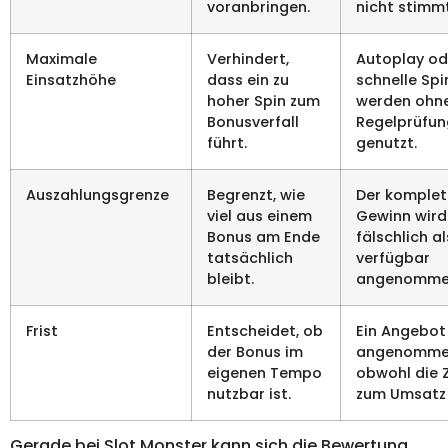
voranbringen.
nicht stimmt
Maximale
Verhindert,
Autoplay od
Einsatzhöhe
dass ein zu
schnelle Spi
hoher Spin zum
werden ohn
Bonusverfall
Regelprüfun
führt.
genutzt.
Auszahlungsgrenze
Begrenzt, wie
Der komplet
viel aus einem
Gewinn wird
Bonus am Ende
fälschlich al
tatsächlich
verfügbar
bleibt.
angenomme
Frist
Entscheidet, ob
Ein Angebot
der Bonus im
angenomme
eigenen Tempo
obwohl die Z
nutzbar ist.
zum Umsatz 
Gerade bei Slot Monster kann sich die Bewertung