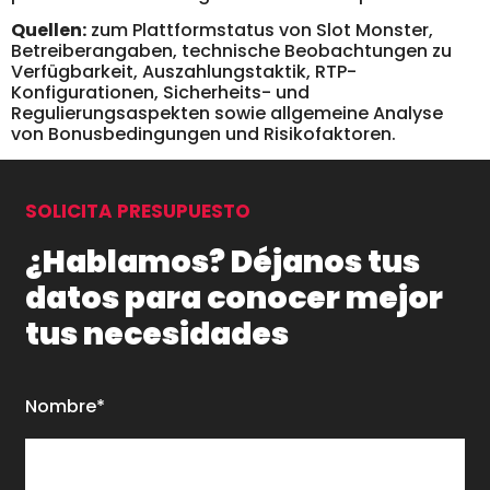
Quellen:
zum Plattformstatus von Slot Monster,
Betreiberangaben, technische Beobachtungen zu
Verfügbarkeit, Auszahlungstaktik, RTP-
Konfigurationen, Sicherheits- und
Regulierungsaspekten sowie allgemeine Analyse
von Bonusbedingungen und Risikofaktoren.
SOLICITA PRESUPUESTO
¿Hablamos? Déjanos tus
datos para conocer mejor
tus necesidades
Nombre*