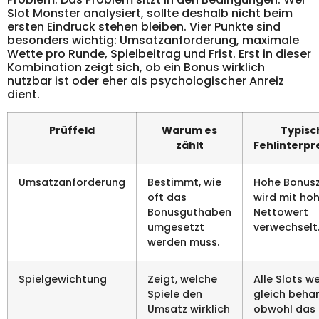
Slot Monster analysiert, sollte deshalb nicht beim
ersten Eindruck stehen bleiben. Vier Punkte sind
besonders wichtig: Umsatzanforderung, maximale
Wette pro Runde, Spielbeitrag und Frist. Erst in dieser
Kombination zeigt sich, ob ein Bonus wirklich
nutzbar ist oder eher als psychologischer Anreiz
dient.
Prüffeld
Warum es
Typisc
zählt
Fehlinterpr
Umsatzanforderung
Bestimmt, wie
Hohe Bonusz
oft das
wird mit ho
Bonusguthaben
Nettowert
umgesetzt
verwechselt
werden muss.
Spielgewichtung
Zeigt, welche
Alle Slots w
Spiele den
gleich behan
Umsatz wirklich
obwohl das 