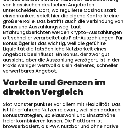
von klassischen deutschen Angeboten
unterscheiden. Dort, wo regulierte Casinos stark
einschränken, spielt hier die eigene Kontrolle eine
größere Rolle. Das betrifft auch die Verbindung von
Bonus und Auszahlungsweg. Laut
Erfahrungsberichten werden Krypto-Auszahlungen
oft schneller verarbeitet als Fiat-Auszahlungen. Für
Bonusjäger ist das wichtig, weil die gefühlte
Liquidität die tatsächliche Nutzbarkeit eines
Angebots beeinflusst. Ein Bonus, der zwar gut
aussieht, aber die Auszahlung verzögert, ist in der
Praxis weniger wertvoll als ein kleineres, schneller
verwertbares Angebot.
Vorteile und Grenzen im
direkten Vergleich
Slot Monster punktet vor allem mit Flexibilität. Das
ist für erfahrene Nutzer relevant, weil sich dadurch
Bonusstrategien, Spielauswahl und Einsatzhöhe
freier kombinieren lassen. Die Plattform ist
browserbasiert, als PWA nutzbar und ohne native