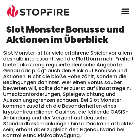
Slot Monster Bonusse und
Aktionen im Überblick
Slot Monster ist für viele erfahrene Spieler vor allem
deshalb interessant, weil die Plattform mehr Freiheit
bietet als streng regulierte deutsche Angebote.
Genau das prägt auch den Blick auf Bonusse und
Aktionen: Nicht die bloße Höhe zählt, sondern die
Bedingungen dahinter. Wer einen Bonus sauber
bewerten will, sollte daher zuerst auf Einsatzregeln,
Umsatzanforderungen, Spielgewichtung und
Auszahlungsgrenzen schauen. Bei Slot Monster
kommen zusätzlich die Besonderheiten eines
krypto-freundlichen Casinos, die fehlende OASIS-
Anbindung und der Verzicht auf deutsche
Standardbeschränkungen hinzu. Das kann attraktiv
sein, erhöht aber zugleich den Eigenaufwand bei
Kontrolle und Risikoabwägung.