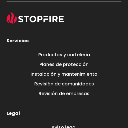
Servicios
Productos y cartelería
Planes de protección
Instalación y mantenimiento
Revisión de comunidades
Revisión de empresas
Legal
Aviso legal