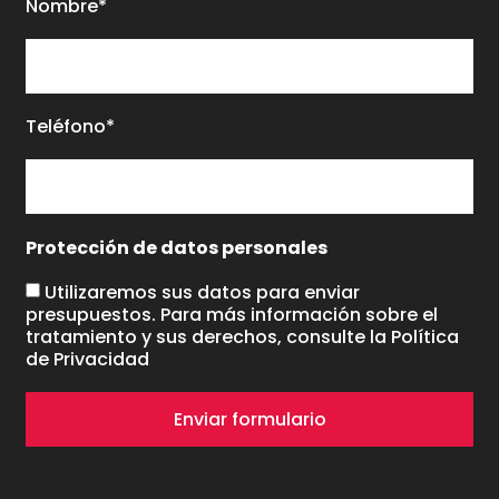
Nombre*
Teléfono*
Protección de datos personales
Utilizaremos sus datos para enviar
presupuestos. Para más información sobre el
tratamiento y sus derechos, consulte la
Política
de Privacidad
Enviar formulario