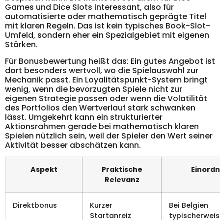
Games und Dice Slots interessant, also für
automatisierte oder mathematisch geprägte Titel
mit klaren Regeln. Das ist kein typisches Book-Slot-
Umfeld, sondern eher ein Spezialgebiet mit eigenen
Stärken.
Für Bonusbewertung heißt das: Ein gutes Angebot ist
dort besonders wertvoll, wo die Spielauswahl zur
Mechanik passt. Ein Loyalitätspunkt-System bringt
wenig, wenn die bevorzugten Spiele nicht zur
eigenen Strategie passen oder wenn die Volatilität
des Portfolios den Wertverlauf stark schwanken
lässt. Umgekehrt kann ein strukturierter
Aktionsrahmen gerade bei mathematisch klaren
Spielen nützlich sein, weil der Spieler den Wert seiner
Aktivität besser abschätzen kann.
Aspekt
Praktische
Einord
Relevanz
Direktbonus
Kurzer
Bei Belgien
Startanreiz
typischerweis