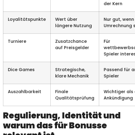
der Kern
Loyalitätspunkte
Wert über
Nur gut, wenn
längere Nutzung
Umrechnung 
Turniere
Zusatzchance
Für
auf Preisgelder
wettbewerbso
Spieler intere
Dice Games
Strategische,
Passend für a
klare Mechanik
Spieler
Auszahlbarkeit
Finale
Wichtiger als 
Qualitätsprüfung
Ankündigung
Regulierung, Identität und
warum das für Bonusse