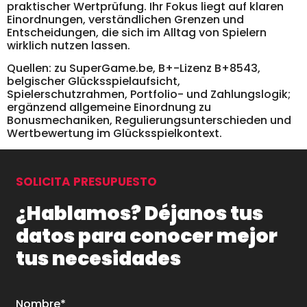
praktischer Wertprüfung. Ihr Fokus liegt auf klaren
Einordnungen, verständlichen Grenzen und
Entscheidungen, die sich im Alltag von Spielern
wirklich nutzen lassen.
Quellen: zu SuperGame.be, B+-Lizenz B+8543,
belgischer Glücksspielaufsicht,
Spielerschutzrahmen, Portfolio- und Zahlungslogik;
ergänzend allgemeine Einordnung zu
Bonusmechaniken, Regulierungsunterschieden und
Wertbewertung im Glücksspielkontext.
SOLICITA PRESUPUESTO
¿Hablamos? Déjanos tus
datos para conocer mejor
tus necesidades
Nombre*