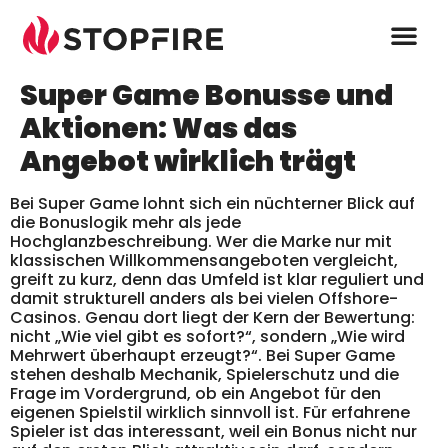
Super Game Bonusse und
Aktionen: Was das
Angebot wirklich trägt
Bei Super Game lohnt sich ein nüchterner Blick auf
die Bonuslogik mehr als jede
Hochglanzbeschreibung. Wer die Marke nur mit
klassischen Willkommensangeboten vergleicht,
greift zu kurz, denn das Umfeld ist klar reguliert und
damit strukturell anders als bei vielen Offshore-
Casinos. Genau dort liegt der Kern der Bewertung:
nicht „Wie viel gibt es sofort?“, sondern „Wie wird
Mehrwert überhaupt erzeugt?“. Bei Super Game
stehen deshalb Mechanik, Spielerschutz und die
Frage im Vordergrund, ob ein Angebot für den
eigenen Spielstil wirklich sinnvoll ist. Für erfahrene
Spieler ist das interessant, weil ein Bonus nicht nur