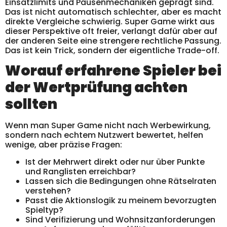
Einsatzlimits und Pausenmechaniken geprägt sind.
Das ist nicht automatisch schlechter, aber es macht
direkte Vergleiche schwierig. Super Game wirkt aus
dieser Perspektive oft freier, verlangt dafür aber auf
der anderen Seite eine strengere rechtliche Passung.
Das ist kein Trick, sondern der eigentliche Trade-off.
Worauf erfahrene Spieler bei
der Wertprüfung achten
sollten
Wenn man Super Game nicht nach Werbewirkung,
sondern nach echtem Nutzwert bewertet, helfen
wenige, aber präzise Fragen:
Ist der Mehrwert direkt oder nur über Punkte
und Ranglisten erreichbar?
Lassen sich die Bedingungen ohne Rätselraten
verstehen?
Passt die Aktionslogik zu meinem bevorzugten
Spieltyp?
Sind Verifizierung und Wohnsitzanforderungen