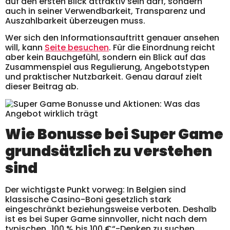
auf den ersten Blick attraktiv sein darf, sondern
auch in seiner Verwendbarkeit, Transparenz und
Auszahlbarkeit überzeugen muss.
Wer sich den Informationsauftritt genauer ansehen
will, kann
Seite besuchen
. Für die Einordnung reicht
aber kein Bauchgefühl, sondern ein Blick auf das
Zusammenspiel aus Regulierung, Angebotstypen
und praktischer Nutzbarkeit. Genau darauf zielt
dieser Beitrag ab.
Wie Bonusse bei Super Game
grundsätzlich zu verstehen
sind
Der wichtigste Punkt vorweg: In Belgien sind
klassische Casino-Boni gesetzlich stark
eingeschränkt beziehungsweise verboten. Deshalb
ist es bei Super Game sinnvoller, nicht nach dem
typischen „100 % bis 100 €“-Denken zu suchen,