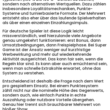
sondern nach alternativen Wertquellen. Dazu zählen
insbesondere Loyalitätsmechaniken, Punkte-
Systeme und turnierbasierte Formate. Der Mehrwert
entsteht also eher über das laufende Spielverhalten
als über einen einzelnen Einzahlungsimpuls.
Für deutsche Spieler ist diese Logik leicht
missverständlich, weil hierzulande viele Angebote
genau umgekehrt funktionieren: erst Bonus, dann
Umsatzbedingungen, dann Freispielphase. Bei Super
Game ist der Ansatz weniger auf kurzfristige
Werbewirkung und mehr auf wiederkehrende
Aktivität ausgerichtet. Das kann fair sein, wenn die
Regeln klar sind. Es kann aber auch ernüchternd sein,
wenn man schnelle Extrakohle erwartet, ohne das
System zu verstehen.
Entscheidend ist deshalb die Frage nach dem Wert
pro gespieltem Einsatz. Bei einem Punktesystem
zählt nicht nur die nominelle Höhe des Gegenwerts,
sondern auch, wie einfach Punkte in echte
Auszahlung oder nutzbare Vorteile übergehen.
Genau hier trennt sich brauchbarer Mehrwert von
bloßer Show.