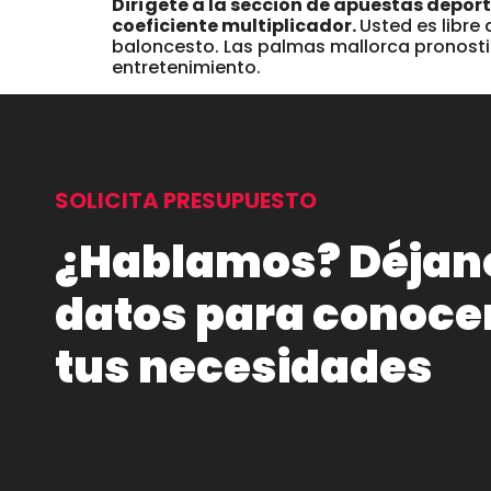
Dirígete a la sección de apuestas deport
coeficiente multiplicador.
Usted es libre 
baloncesto. Las palmas mallorca pronosti
entretenimiento.
SOLICITA PRESUPUESTO
¿Hablamos? Déjan
datos para conoce
tus necesidades