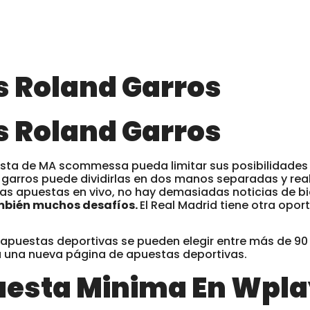
s Roland Garros
s Roland Garros
puesta de MA scommessa pueda limitar sus posibilidade
d garros puede dividirlas en dos manos separadas y real
 las apuestas en vivo, no hay demasiadas noticias de bi
mbién muchos desafíos.
El Real Madrid tiene otra opo
apuestas deportivas se pueden elegir entre más de 90 
a una nueva página de apuestas deportivas.
uesta Minima En Wpl