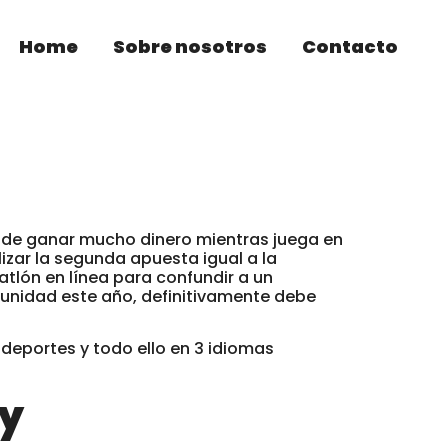
Home
Sobre nosotros
Contacto
s de ganar mucho dinero mientras juega en
izar la segunda apuesta igual a la
atlón en línea para confundir a un
rtunidad este año, definitivamente debe
deportes y todo ello en 3 idiomas
ay