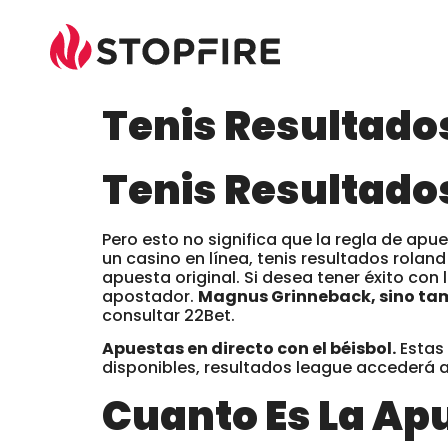
Tenis Resultado
Tenis Resultado
Pero esto no significa que la regla de a
un casino en línea, tenis resultados rolan
apuesta original. Si desea tener éxito con
apostador.
Magnus Grinneback, sino ta
consultar 22Bet.
Apuestas en directo con el béisbol.
Estas 
disponibles, resultados league accederá 
Cuanto Es La Ap