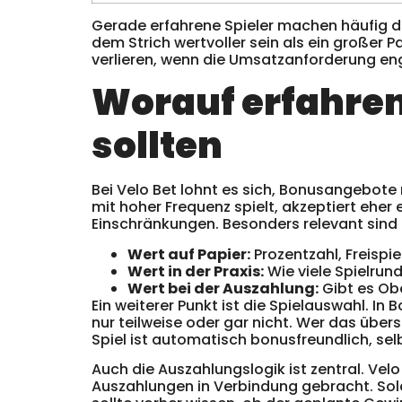
Gerade erfahrene Spieler machen häufig d
dem Strich wertvoller sein als ein großer P
verlieren, wenn die Umsatzanforderung eng ge
Worauf erfahren
sollten
Bei Velo Bet lohnt es sich, Bonusangebote 
mit hoher Frequenz spielt, akzeptiert ehe
Einschränkungen. Besonders relevant sind 
Wert auf Papier:
Prozentzahl, Freispi
Wert in der Praxis:
Wie viele Spielrund
Wert bei der Auszahlung:
Gibt es Ob
Ein weiterer Punkt ist die Spielauswahl. I
nur teilweise oder gar nicht. Wer das übers
Spiel ist automatisch bonusfreundlich, selb
Auch die Auszahlungslogik ist zentral. Ve
Auszahlungen in Verbindung gebracht. Solc