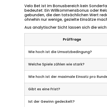
Velo Bet ist im Bonusbereich kein Sonderfa
bedeutet: Ein Willkommensbonus oder Relo
gebunden, die den tatsächlichen Wert redu
ohnehin nur wenige, gezielte Einsätze mac
Aus analytischer Sicht lassen sich die wich
Prüffrage
Wie hoch ist die Umsatzbedingung?
Welche Spiele zählen wie stark?
Wie hoch ist der maximale Einsatz pro Rund
Gibt es eine Frist?
Ist der Gewinn gedeckelt?