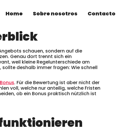
Home
Sobre nosotros
Contacto
rblick
s Angebots schauen, sondern auf die
n. Genau dort trennt sich ein
ant, weil kleine Regelunterschiede am
 sollte deshalb immer fragen: Wie schnell
 Bonus
. Für die Bewertung ist aber nicht der
len voll, welche nur anteilig, welche Fristen
iden, ob ein Bonus praktisch nützlich ist
funktionieren