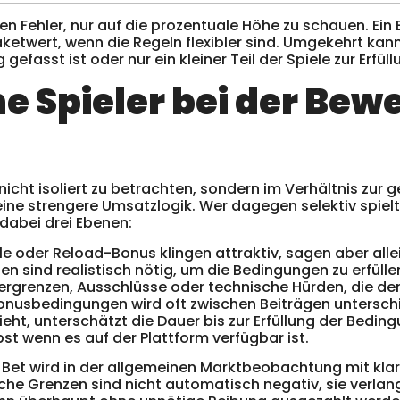
en Fehler, nur auf die prozentuale Höhe zu schauen. E
aketwert, wenn die Regeln flexibler sind. Umgekehrt kann
fasst ist oder nur ein kleiner Teil der Spiele zur Erfüll
e Spieler bei der Bew
nicht isoliert zu betrachten, sondern im Verhältnis zu
r eine strengere Umsatzlogik. Wer dagegen selektiv spie
dabei drei Ebenen:
ele oder Reload-Bonus klingen attraktiv, sagen aber all
en sind realistisch nötig, um die Bedingungen zu erfülle
ergrenzen, Ausschlüsse oder technische Hürden, die de
n Bonusbedingungen wird oft zwischen Beiträgen unterschi
ieht, unterschätzt die Dauer bis zur Erfüllung der Beding
st wenn es auf der Plattform verfügbar ist.
lo Bet wird in der allgemeinen Marktbeobachtung mit kl
he Grenzen sind nicht automatisch negativ, sie verlan