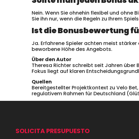
Sollte man jeden Bonus ak
Nein. Wenn Sie ohnehin flexibel und ohne 
Sie ihn nur, wenn die Regeln zu Ihrem Spiels
Ist die Bonusbewertung für
Ja. Erfahrene Spieler achten meist stärker
beworbene Höhe des Angebots.
Über den Autor
Theresa Richter schreibt seit Jahren übe
Fokus liegt auf klaren Entscheidungsgrun
Quellen
Bereitgestellter Projektkontext zu Velo B
regulativem Rahmen für Deutschland (GlüSt
SOLICITA PRESUPUESTO