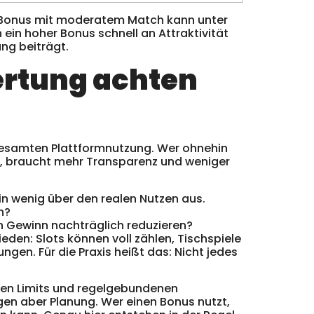
in Bonus mit moderatem Match kann unter
 ein hoher Bonus schnell an Attraktivität
ung beiträgt.
ertung achten
r gesamten Plattformnutzung. Wer ohnehin
lt, braucht mehr Transparenz und weniger
ein wenig über den realen Nutzen aus.
n?
n Gewinn nachträglich reduzieren?
eden: Slots können voll zählen, Tischspiele
ungen. Für die Praxis heißt das: Nicht jedes
aren Limits und regelgebundenen
gen aber Planung. Wer einen Bonus nutzt,