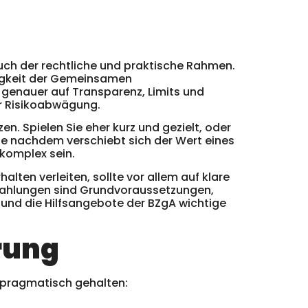
auch der rechtliche und praktische Rahmen.
digkeit der Gemeinsamen
genauer auf Transparenz, Limits und
er Risikoabwägung.
n. Spielen Sie eher kurz und gezielt, oder
? Je nachdem verschiebt sich der Wert eines
 komplex sein.
ten verleiten, sollte vor allem auf klare
nzahlungen sind Grundvoraussetzungen,
und die Hilfsangebote der BZgA wichtige
erung
t pragmatisch gehalten: