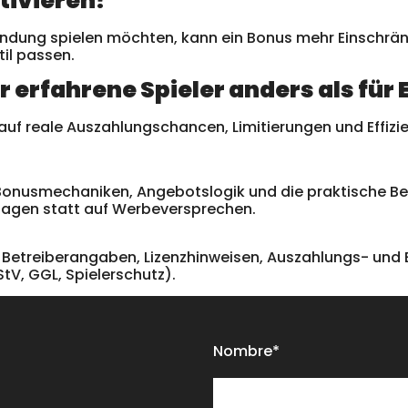
tivieren?
Bindung spielen möchten, kann ein Bonus mehr Einschrän
til passen.
 erfahrene Spieler anders als für 
 auf reale Auszahlungschancen, Limitierungen und Effizi
r Bonusmechaniken, Angebotslogik und die praktische B
dlagen statt auf Werbeversprechen.
et, Betreiberangaben, Lizenzhinweisen, Auszahlungs- u
V, GGL, Spielerschutz).
Nombre*