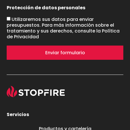
Protección de datos personales
Utilizaremos sus datos para enviar
presupuestos. Para más información sobre el
tratamiento y sus derechos, consulte la
Política
de Privacidad
Enviar formulario
Servicios
Productos y cartelería