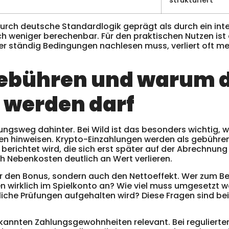
strukturiert
 durch deutsche Standardlogik geprägt als durch ein in
h weniger berechenbar. Für den praktischen Nutzen ist 
Wer ständig Bedingungen nachlesen muss, verliert oft meh
ebühren und warum d
t werden darf
lungsweg dahinter. Bei Wild ist das besonders wichtig, w
en hinweisen. Krypto-Einzahlungen werden als gebühre
erichtet wird, die sich erst später auf der Abrechnung z
h Nebenkosten deutlich an Wert verlieren.
r den Bonus, sondern auch den Nettoeffekt. Wer zum Bei
 wirklich im Spielkonto an? Wie viel muss umgesetzt we
iche Prüfungen aufgehalten wird? Diese Fragen sind bei
kannten Zahlungsgewohnheiten relevant. Bei regulierte