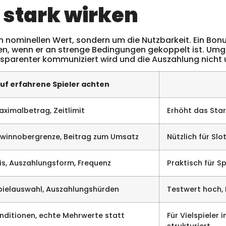
 stark wirken
 nominellen Wert, sondern um die Nutzbarkeit. Ein Bonus
en, wenn er an strenge Bedingungen gekoppelt ist. Umgek
ansparenter kommuniziert wird und die Auszahlung nicht 
f erfahrene Spieler achten
ximalbetrag, Zeitlimit
Erhöht das Sta
ewinnobergrenze, Beitrag zum Umsatz
Nützlich für Slo
s, Auszahlungsform, Frequenz
Praktisch für S
Spielauswahl, Auszahlungshürden
Testwert hoch,
onditionen, echte Mehrwerte statt
Für Vielspieler