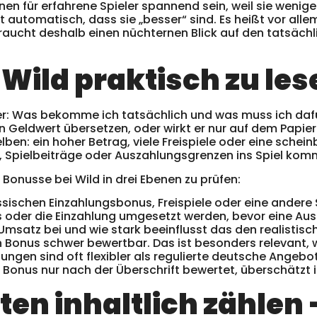
n für erfahrene Spieler spannend sein, weil sie weniger 
t automatisch, dass sie „besser“ sind. Es heißt vor all
 braucht deshalb einen nüchternen Blick auf den tatsäch
Wild praktisch zu les
r: Was bekomme ich tatsächlich und was muss ich dafür 
 in Geldwert übersetzen, oder wirkt er nur auf dem Papi
en: ein hoher Betrag, viele Freispiele oder eine scheinb
 Spielbeiträge oder Auszahlungsgrenzen ins Spiel kom
, Bonusse bei Wild in drei Ebenen zu prüfen:
ssischen Einzahlungsbonus, Freispiele oder eine andere
 oder die Einzahlung umgesetzt werden, bevor eine Aus
msatz bei und wie stark beeinflusst das den realistis
 Bonus schwer bewertbar. Das ist besonders relevant, we
ungen sind oft flexibler als regulierte deutsche Angebo
 Bonus nur nach der Überschrift bewertet, überschätzt 
en inhaltlich zählen 