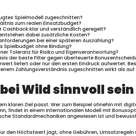
zugtes Spielmodell zugeschnitten?
ältnis zum realen Einsatzbudget?
er Cashback klar und verständlich geregelt?
 entstehen dabei zusätzliche Kosten?
nforderungen bei einer späteren Auszahlung?
ktes Spielbudget ohne Bindung?
iner Toleranz für Risiko und Eigenverantwortung?
r Praxis der beste Filter gegen überteuerte Bonusentsche
wert liefert oder nur den ersten Eindruck aufwertet. Beso
genem Zahlungsverständnis zugeschnitten wirkt als auf Sp
ei Wild sinnvoll sei
inem klaren Ziel passt. Wer zum Beispiel ohnehin mit di
, findet in einem internationalen Modell mit Bonusopt
sche Standardmechaniken angewiesen ist und bewusst 
nur den Höchstwert jagt, ohne Gebühren, Umsatzregeln 