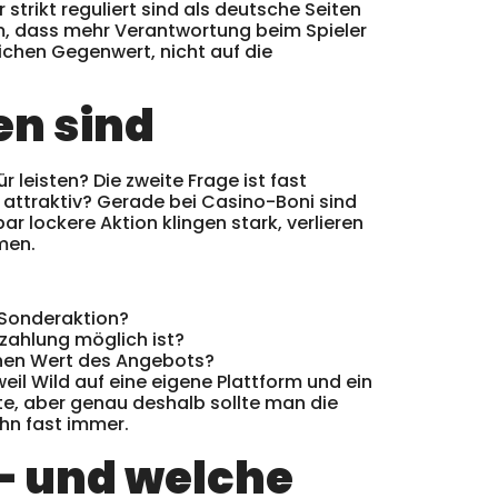
strikt reguliert sind als deutsche Seiten
em, dass mehr Verantwortung beim Spieler
lichen Gegenwert, nicht auf die
en sind
leisten? Die zweite Frage ist fast
er attraktiv? Gerade bei Casino-Boni sind
ar lockere Aktion klingen stark, verlieren
men.
 Sonderaktion?
zahlung möglich ist?
chen Wert des Angebots?
il Wild auf eine eigene Plattform und ein
te, aber genau deshalb sollte man die
ihn fast immer.
– und welche