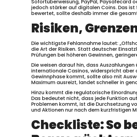
Sofortüberweisung, PayPal, Paysafecard ode
jedoch stärker auf digitalen Coins. Das is
bewertet, sollte deshalb immer die gesam
Risiken, Grenze
Die wichtigste Fehlannahme lautet: „Offsho
die Art der Risiken. Statt deutscher Einsa
Prüfungen bei höheren Gewinnen, geringere 
Die weisen darauf hin, dass Auszahlungen 
internationale Casinos, widerspricht aber 
Gewinnphase kommt, sollte also mit Ausw
Maximum ausreizt, landet schneller in gen
Hinzu kommt die regulatorische Einordnung
Das bedeutet nicht, dass jede Funktion au
Problemen kommt, ist die Durchsetzung von
und Aktionen nur nach dem kurzfristigen Me
Checkliste: So b