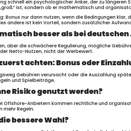
g schnell ein psychologischer Anker, der zu längeren Se
 „groß“ ist, sondern ob er mathematisch und organisator
ng: Bonus nur dann nutzen, wenn die Bedingungen klar, 
lles andere ist kein Vorteil, sondern zusätzlicher Aufwan
tomatisch besser als bei deutschen
irken, aber die schwächere Regulierung, mögliche Gebü
t der Netto-Nutzen, nicht der Werbewert.
 zuerst achten: Bonus oder Einzah
gsweg Gebühren verursacht oder die Auszahlung später ko
eln und Spielbeiträge.
hne Risiko genutzt werden?
i Offshore-Anbietern kommen rechtliche und organisator
n mehr Regeln.
 die bessere Wahl?