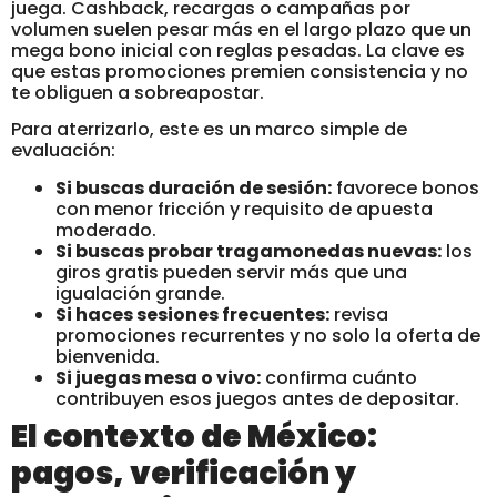
juega. Cashback, recargas o campañas por
volumen suelen pesar más en el largo plazo que un
mega bono inicial con reglas pesadas. La clave es
que estas promociones premien consistencia y no
te obliguen a sobreapostar.
Para aterrizarlo, este es un marco simple de
evaluación:
Si buscas duración de sesión:
favorece bonos
con menor fricción y requisito de apuesta
moderado.
Si buscas probar tragamonedas nuevas:
los
giros gratis pueden servir más que una
igualación grande.
Si haces sesiones frecuentes:
revisa
promociones recurrentes y no solo la oferta de
bienvenida.
Si juegas mesa o vivo:
confirma cuánto
contribuyen esos juegos antes de depositar.
El contexto de México:
pagos, verificación y