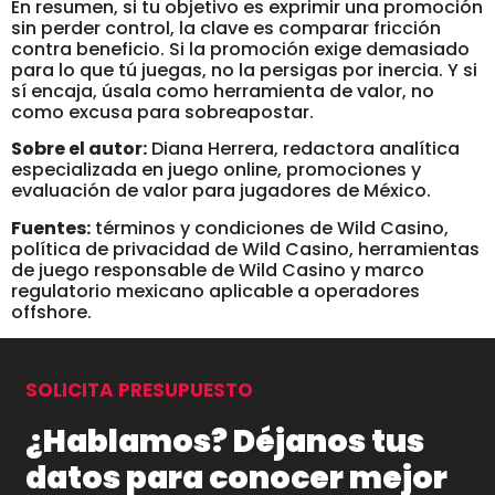
En resumen, si tu objetivo es exprimir una promoción
sin perder control, la clave es comparar fricción
contra beneficio. Si la promoción exige demasiado
para lo que tú juegas, no la persigas por inercia. Y si
sí encaja, úsala como herramienta de valor, no
como excusa para sobreapostar.
Sobre el autor:
Diana Herrera, redactora analítica
especializada en juego online, promociones y
evaluación de valor para jugadores de México.
Fuentes:
términos y condiciones de Wild Casino,
política de privacidad de Wild Casino, herramientas
de juego responsable de Wild Casino y marco
regulatorio mexicano aplicable a operadores
offshore.
SOLICITA PRESUPUESTO
¿Hablamos? Déjanos tus
datos para conocer mejor