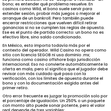
bono; es entender qué problema resuelve. En
casinos como Wild, el bono suele servir para
extender sesión, probar más juegos o mejorar el
arranque de un bankroll. Pero también puede
encerrar restricciones que vuelven difícil retirar
ganancias si no se cumplen las reglas de apuesta.
Ese es el punto de partida correcto: un bono no es
efectivo libre, sino saldo condicionado.
En México, esto importa todavía más por el
contexto del operador. Wild Casino no opera como
sitio con licencia SEGOB ni usa dominio .mx;
funciona como casino offshore bajo jurisdicción
internacional. Eso no convierte automáticamente la
oferta en mala, pero sí significa que el jugador debe
revisar con más cuidado qué pasa con la
verificación, con los límites de apuesta durante el
bono y con la documentación exigida antes del
primer retiro.
Otro error frecuente es juzgar la promoción solo por
el porcentaje de igualación. Un 250% o un paquete
con monto alto puede sonar potente, pero el valor
real depende de tres variables: