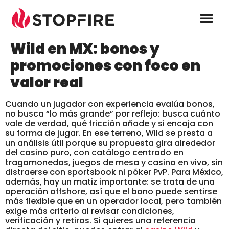
Wild en MX: bonos y
promociones con foco en
valor real
Cuando un jugador con experiencia evalúa bonos,
no busca “lo más grande” por reflejo: busca cuánto
vale de verdad, qué fricción añade y si encaja con
su forma de jugar. En ese terreno, Wild se presta a
un análisis útil porque su propuesta gira alrededor
del casino puro, con catálogo centrado en
tragamonedas, juegos de mesa y casino en vivo, sin
distraerse con sportsbook ni póker PvP. Para México,
además, hay un matiz importante: se trata de una
operación offshore, así que el bono puede sentirse
más flexible que en un operador local, pero también
exige más criterio al revisar condiciones,
verificación y retiros. Si quieres una referencia