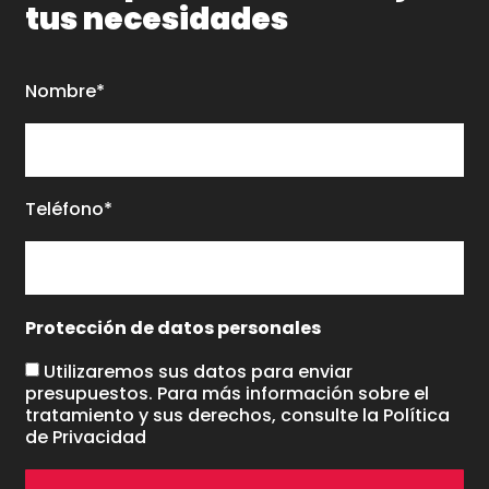
tus necesidades
Nombre*
Teléfono*
Protección de datos personales
Utilizaremos sus datos para enviar
presupuestos. Para más información sobre el
tratamiento y sus derechos, consulte la
Política
de Privacidad