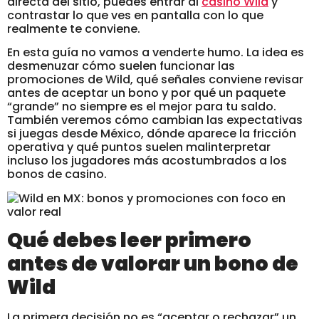
directa del sitio, puedes entrar al
casino Wild
y
contrastar lo que ves en pantalla con lo que
realmente te conviene.
En esta guía no vamos a venderte humo. La idea es
desmenuzar cómo suelen funcionar las
promociones de Wild, qué señales conviene revisar
antes de aceptar un bono y por qué un paquete
“grande” no siempre es el mejor para tu saldo.
También veremos cómo cambian las expectativas
si juegas desde México, dónde aparece la fricción
operativa y qué puntos suelen malinterpretar
incluso los jugadores más acostumbrados a los
bonos de casino.
Qué debes leer primero
antes de valorar un bono de
Wild
La primera decisión no es “aceptar o rechazar” un