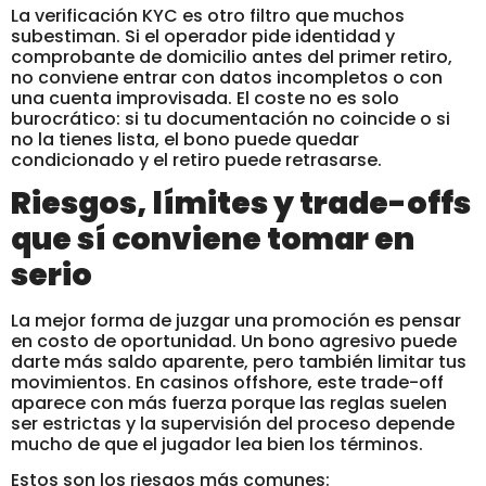
La verificación KYC es otro filtro que muchos
subestiman. Si el operador pide identidad y
comprobante de domicilio antes del primer retiro,
no conviene entrar con datos incompletos o con
una cuenta improvisada. El coste no es solo
burocrático: si tu documentación no coincide o si
no la tienes lista, el bono puede quedar
condicionado y el retiro puede retrasarse.
Riesgos, límites y trade-offs
que sí conviene tomar en
serio
La mejor forma de juzgar una promoción es pensar
en costo de oportunidad. Un bono agresivo puede
darte más saldo aparente, pero también limitar tus
movimientos. En casinos offshore, este trade-off
aparece con más fuerza porque las reglas suelen
ser estrictas y la supervisión del proceso depende
mucho de que el jugador lea bien los términos.
Estos son los riesgos más comunes: