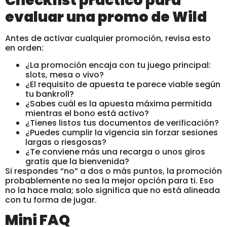
Checklist práctico para
evaluar una promo de Wild
Antes de activar cualquier promoción, revisa esto
en orden:
¿La promoción encaja con tu juego principal:
slots, mesa o vivo?
¿El requisito de apuesta te parece viable según
tu bankroll?
¿Sabes cuál es la apuesta máxima permitida
mientras el bono está activo?
¿Tienes listos tus documentos de verificación?
¿Puedes cumplir la vigencia sin forzar sesiones
largas o riesgosas?
¿Te conviene más una recarga o unos giros
gratis que la bienvenida?
Si respondes “no” a dos o más puntos, la promoción
probablemente no sea la mejor opción para ti. Eso
no la hace mala; solo significa que no está alineada
con tu forma de jugar.
Mini FAQ