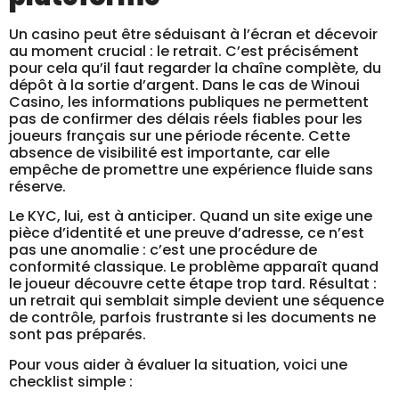
Un casino peut être séduisant à l’écran et décevoir
au moment crucial : le retrait. C’est précisément
pour cela qu’il faut regarder la chaîne complète, du
dépôt à la sortie d’argent. Dans le cas de Winoui
Casino, les informations publiques ne permettent
pas de confirmer des délais réels fiables pour les
joueurs français sur une période récente. Cette
absence de visibilité est importante, car elle
empêche de promettre une expérience fluide sans
réserve.
Le KYC, lui, est à anticiper. Quand un site exige une
pièce d’identité et une preuve d’adresse, ce n’est
pas une anomalie : c’est une procédure de
conformité classique. Le problème apparaît quand
le joueur découvre cette étape trop tard. Résultat :
un retrait qui semblait simple devient une séquence
de contrôle, parfois frustrante si les documents ne
sont pas préparés.
Pour vous aider à évaluer la situation, voici une
checklist simple :