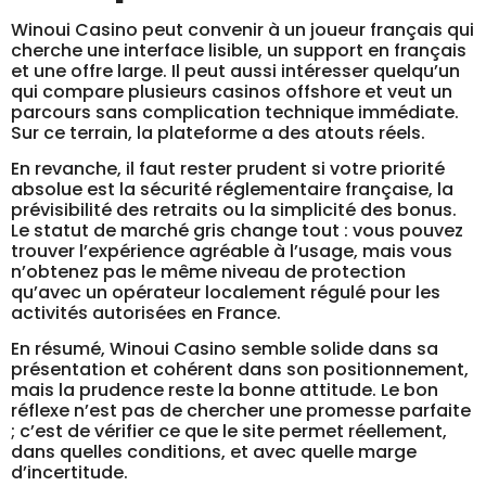
Winoui Casino peut convenir à un joueur français qui
cherche une interface lisible, un support en français
et une offre large. Il peut aussi intéresser quelqu’un
qui compare plusieurs casinos offshore et veut un
parcours sans complication technique immédiate.
Sur ce terrain, la plateforme a des atouts réels.
En revanche, il faut rester prudent si votre priorité
absolue est la sécurité réglementaire française, la
prévisibilité des retraits ou la simplicité des bonus.
Le statut de marché gris change tout : vous pouvez
trouver l’expérience agréable à l’usage, mais vous
n’obtenez pas le même niveau de protection
qu’avec un opérateur localement régulé pour les
activités autorisées en France.
En résumé, Winoui Casino semble solide dans sa
présentation et cohérent dans son positionnement,
mais la prudence reste la bonne attitude. Le bon
réflexe n’est pas de chercher une promesse parfaite
; c’est de vérifier ce que le site permet réellement,
dans quelles conditions, et avec quelle marge
d’incertitude.