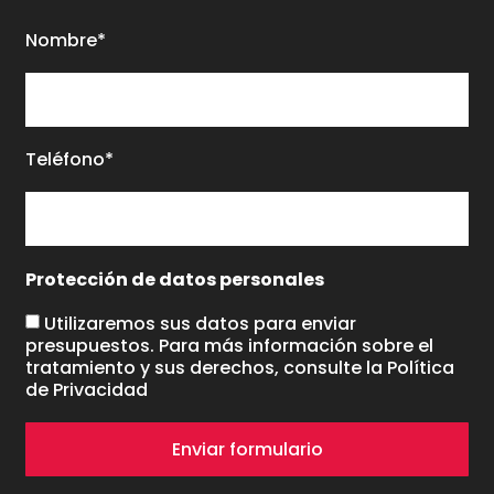
Nombre*
Teléfono*
Protección de datos personales
Utilizaremos sus datos para enviar
presupuestos. Para más información sobre el
tratamiento y sus derechos, consulte la
Política
de Privacidad
Enviar formulario