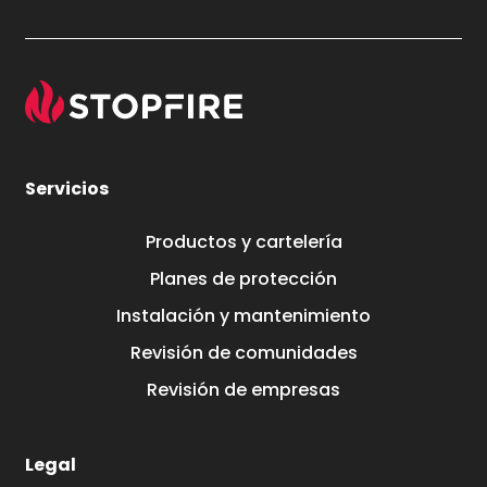
Servicios
Productos y cartelería
Planes de protección
Instalación y mantenimiento
Revisión de comunidades
Revisión de empresas
Legal