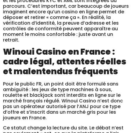
et les procédures KYC et AML sont intégrées au
parcours. C’est important, car beaucoup de joueurs
imaginent encore qu’un casino en ligne permet de
déposer et retirer « comme ça ». En réalité, la
vérification d’identité, la preuve d’adresse et les
contrôles de conformité peuvent apparaître au
moment le moins confortable : juste avant un
retrait.
Winoui Casino en France :
cadre légal, attentes réelles
et malentendus fréquents
Pour le public FR, un point doit être formulé sans
ambiguïté : les jeux de type machines à sous,
roulette et blackjack sont interdits en ligne sur le
marché français régulé. Winoui Casino n’est donc
pas un opérateur autorisé par l’ANJ pour ce type
d’offre et s’inscrit dans un marché gris pour les
joueurs en France.
Ce statut change la lecture du site. Le débat n’est