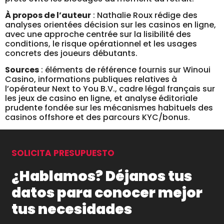
À propos de l’auteur
: Nathalie Roux rédige des
analyses orientées décision sur les casinos en ligne,
avec une approche centrée sur la lisibilité des
conditions, le risque opérationnel et les usages
concrets des joueurs débutants.
Sources
: éléments de référence fournis sur Winoui
Casino, informations publiques relatives à
l’opérateur Next to You B.V., cadre légal français sur
les jeux de casino en ligne, et analyse éditoriale
prudente fondée sur les mécanismes habituels des
casinos offshore et des parcours KYC/bonus.
SOLICITA PRESUPUESTO
¿Hablamos? Déjanos tus
datos para conocer mejor
tus necesidades