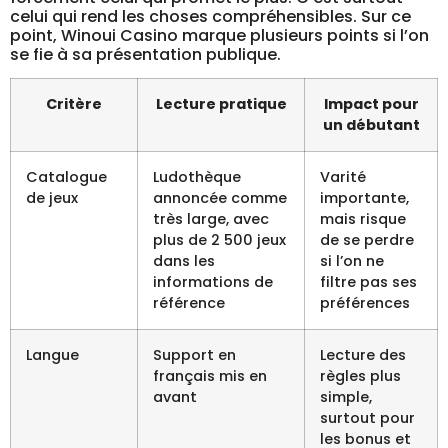
celui qui rend les choses compréhensibles. Sur ce
point, Winoui Casino marque plusieurs points si l’on
se fie à sa présentation publique.
Critère
Lecture pratique
Impact pour
un débutant
Catalogue
Ludothèque
Varité
de jeux
annoncée comme
importante,
très large, avec
mais risque
plus de 2 500 jeux
de se perdre
dans les
si l’on ne
informations de
filtre pas ses
référence
préférences
Langue
Support en
Lecture des
français mis en
règles plus
avant
simple,
surtout pour
les bonus et