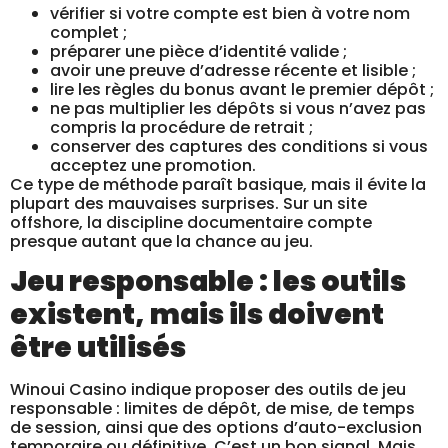
vérifier si votre compte est bien à votre nom
complet ;
préparer une pièce d’identité valide ;
avoir une preuve d’adresse récente et lisible ;
lire les règles du bonus avant le premier dépôt ;
ne pas multiplier les dépôts si vous n’avez pas
compris la procédure de retrait ;
conserver des captures des conditions si vous
acceptez une promotion.
Ce type de méthode paraît basique, mais il évite la
plupart des mauvaises surprises. Sur un site
offshore, la discipline documentaire compte
presque autant que la chance au jeu.
Jeu responsable : les outils
existent, mais ils doivent
être utilisés
Winoui Casino indique proposer des outils de jeu
responsable : limites de dépôt, de mise, de temps
de session, ainsi que des options d’auto-exclusion
temporaire ou définitive. C’est un bon signal. Mais