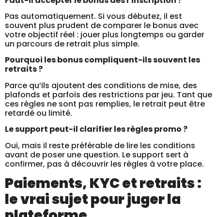
Faut-il accepter le bonus dès l’inscription ?
Pas automatiquement. Si vous débutez, il est
souvent plus prudent de comparer le bonus avec
votre objectif réel : jouer plus longtemps ou garder
un parcours de retrait plus simple.
Pourquoi les bonus compliquent-ils souvent les
retraits ?
Parce qu’ils ajoutent des conditions de mise, des
plafonds et parfois des restrictions par jeu. Tant que
ces règles ne sont pas remplies, le retrait peut être
retardé ou limité.
Le support peut-il clarifier les règles promo ?
Oui, mais il reste préférable de lire les conditions
avant de poser une question. Le support sert à
confirmer, pas à découvrir les règles à votre place.
Paiements, KYC et retraits :
le vrai sujet pour juger la
plateforme