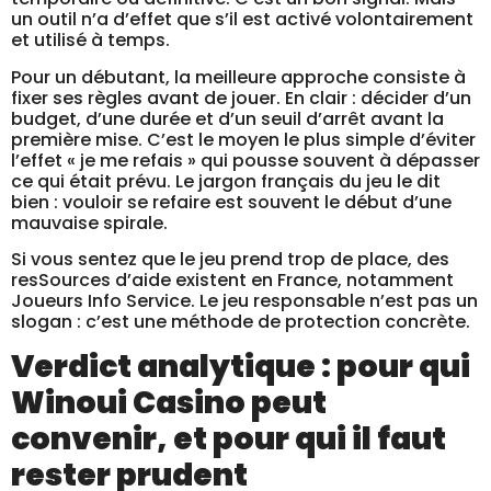
un outil n’a d’effet que s’il est activé volontairement
et utilisé à temps.
Pour un débutant, la meilleure approche consiste à
fixer ses règles avant de jouer. En clair : décider d’un
budget, d’une durée et d’un seuil d’arrêt avant la
première mise. C’est le moyen le plus simple d’éviter
l’effet « je me refais » qui pousse souvent à dépasser
ce qui était prévu. Le jargon français du jeu le dit
bien : vouloir se refaire est souvent le début d’une
mauvaise spirale.
Si vous sentez que le jeu prend trop de place, des
resSources d’aide existent en France, notamment
Joueurs Info Service. Le jeu responsable n’est pas un
slogan : c’est une méthode de protection concrète.
Verdict analytique : pour qui
Winoui Casino peut
convenir, et pour qui il faut
rester prudent