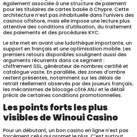
également associée à une structure de paiement
pour les titulaires de cartes basée à Chypre. Cette
architecture n’est pas inhabituelle dans l’univers des
casinos offshore, mais elle impose une lecture plus
attentive des conditions d’utilisation, du traitement
des paiements et des procédures KYC.
Le site met en avant une ludothèque importante, un
support en français et une optimisation mobile. Les
premiers retours disponibles soulignent aussi des
arguments récurrents dans ce segment :
chiffrement SSL, générateur de nombres certifié et
catalogue vaste. En parallèle, des zones d’ombre
restent présentes, notamment sur les délais de
retrait réellement observés par des joueurs français,
les mécanismes de blocage côté ANJ et le détail
précis de certaines conditions promotionnelles.
Les points forts les plus
visibles de Winoui Casino
Pour un débutant, un bon casino en ligne n’est pas
forcément celui qui promet le plus. C’est surtout